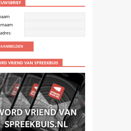
EUWSBRIEF
naam
ernaam
adres:
RD VRIEND VAN SPREEKBUIS