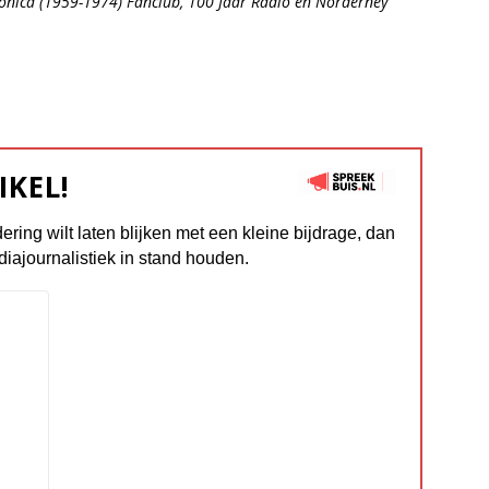
nica (1959-1974) Fanclub, 100 Jaar Radio en Norderney
IKEL!
dering wilt laten blijken met een kleine bijdrage, dan
diajournalistiek in stand houden.