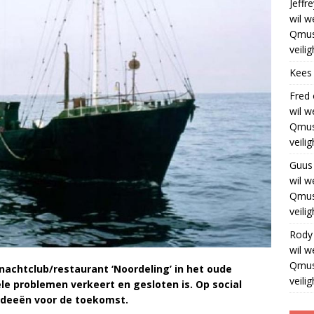
Jeffre
wil w
Qmus
veili
Kees
Fred
wil w
Qmus
veili
Guus
wil w
Qmus
veili
Rody
wil w
Qmus
nachtclub/restaurant ‘Noordeling’ in het oude
veili
ële problemen verkeert en gesloten is. Op social
ideeën voor de toekomst.