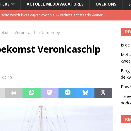
JFERS
ACTUELE MEDIAVACATURES
OVER ONS
S
dio wordt kweekvijver voor nieuw radiotalent steeds kleiner
)
oordeelt de kwaliteit van de journalistiek?
)
RE
toekomst Veronicaschip Norderney
laging cameraploeg
)
Is de
ls apparaat voor podcasts
)
toekomst Veronicaschip
Met 
ulenschil voor Meta?
)
kweek
Blog 
de kw
10
PowN
Telev
podc
RE