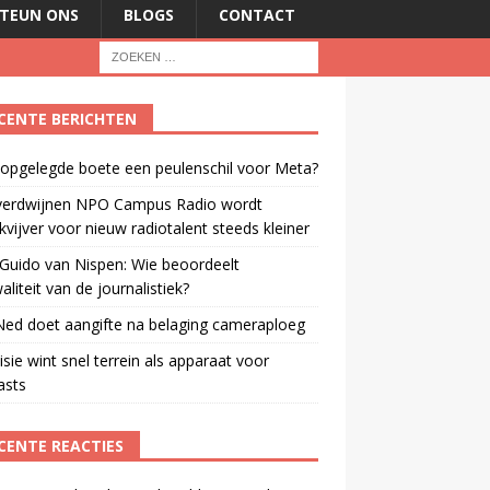
TEUN ONS
BLOGS
CONTACT
CENTE BERICHTEN
 opgelegde boete een peulenschil voor Meta?
verdwijnen NPO Campus Radio wordt
vijver voor nieuw radiotalent steeds kleiner
Guido van Nispen: Wie beoordeelt
aliteit van de journalistiek?
ed doet aangifte na belaging cameraploeg
isie wint snel terrein als apparaat voor
asts
CENTE REACTIES