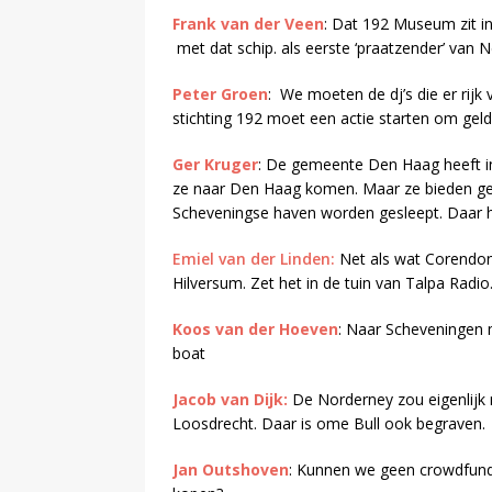
Frank van der Veen
: Dat 192 Museum zit i
met dat schip. als eerste ‘praatzender’ van N
Peter Groen
: We moeten de dj’s die er rij
stichting 192 moet een actie starten om geld
Ger Kruger
: De gemeente Den Haag heeft in
ze naar Den Haag komen. Maar ze bieden geen
Scheveningse haven worden gesleept. Daar h
Emiel van der Linden:
Net als wat Corendon 
Hilversum. Zet het in de tuin van Talpa Radio
Koos van der Hoeven
: Naar Scheveningen 
boat
Jacob van Dijk:
De Norderney zou eigenlijk 
Loosdrecht. Daar is ome Bull ook begraven.
Jan Outshoven
: Kunnen we geen crowdfundi