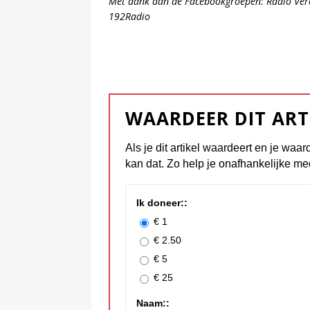
Met dank aan de Facebookgroepen: Radio Vero
192Radio
WAARDEER DIT ART
Als je dit artikel waardeert en je waar
kan dat. Zo help je onafhankelijke me
Ik doneer::
€ 1
€ 2.50
€ 5
€ 25
Naam::