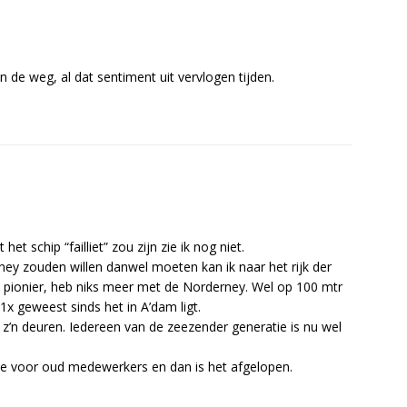
in de weg, al dat sentiment uit vervlogen tijden.
et schip “failliet” zou zijn zie ik nog niet.
y zouden willen danwel moeten kan ik naar het rijk der
n pionier, heb niks meer met de Norderney. Wel op 100 mtr
1x geweest sinds het in A’dam ligt.
 z’n deuren. Iedereen van de zeezender generatie is nu wel
ie voor oud medewerkers en dan is het afgelopen.