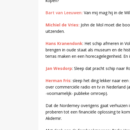
kopen?
Bart van Leeuwen:
Van mij mag hij in de Wil
Michiel de Vries:
John de Mol moet die boot
uitzenden.
Hans Kranendonk
: Het schip afmeren in V
brengen in oude staat als museum en de his
terras maken en een horecagelegenheid. En in
Jan Wesdorp
: Sleep dat pracht schip naar
Herman Fris
: sleep het ding lekker naar e
over commerciële radio en tv in Nederland (
-voornamelijk- publieke omroep).
Dat de Norderney overigens gaat verhuizen i
proberen tot een financiële oplossing te kom
Akdemir.