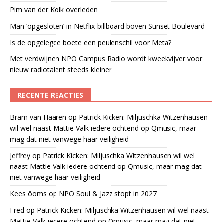
Pim van der Kolk overleden
Man ‘opgesloten’ in Netflix-billboard boven Sunset Boulevard
Is de opgelegde boete een peulenschil voor Meta?
Met verdwijnen NPO Campus Radio wordt kweekvijver voor
nieuw radiotalent steeds kleiner
RECENTE REACTIES
Bram van Haaren
op
Patrick Kicken: Miljuschka Witzenhausen
wil wel naast Mattie Valk iedere ochtend op Qmusic, maar
mag dat niet vanwege haar veiligheid
Jeffrey
op
Patrick Kicken: Miljuschka Witzenhausen wil wel
naast Mattie Valk iedere ochtend op Qmusic, maar mag dat
niet vanwege haar veiligheid
Kees öoms
op
NPO Soul & Jazz stopt in 2027
Fred
op
Patrick Kicken: Miljuschka Witzenhausen wil wel naast
Mattie Valk iedere ochtend op Qmusic, maar mag dat niet