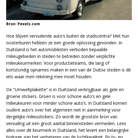
Bron: Pexels.com
Hoe blijven vervuilende auto’s buiten de stadscentra? Met hun
oosterburen hebben ze een goede oplossing gevonden. In
Duitsland is het automobilisten verboden bepaalde
milieugebieden in steden te betreden zonder verplichte
milieukeurmerken. Voor productieteams, die lang of
kortstondig opnames maken in een van de Duitse steden is dit
iets waar men rekening mee moet houden.
De “Umweltplakette” is in Duitsland verkrijgbaar als gele en
groene stickers. Groen is voor schone auto’s en gele
milieukeuren voor minder schone auto’s. In Duitsland komen
oudere auto’s over het algemeen niet in aanmerking voor
dergelijke milieustickers. Zo wordt de grootste bron van
vervuiling uit een groot aantal binnensteden vermeden. Lees
alles over dit keurmerk in Duitsland, het levert een belangrijke
bijdrage aan het verbeteren van de luchtkwaliteit. Bij tv- en