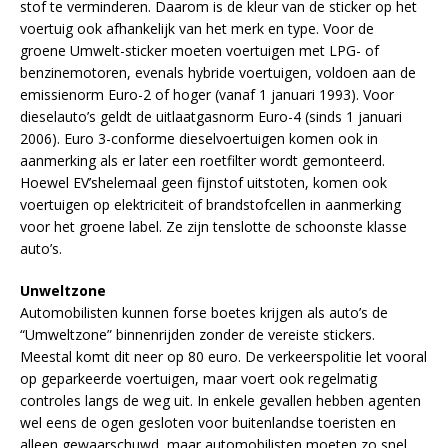
stof te verminderen. Daarom is de kleur van de sticker op het
voertuig ook afhankelijk van het merk en type. Voor de
groene Umwelt-sticker moeten voertuigen met LPG- of
benzinemotoren, evenals hybride voertuigen, voldoen aan de
emissienorm Euro-2 of hoger (vanaf 1 januari 1993). Voor
dieselauto’s geldt de uitlaatgasnorm Euro-4 (sinds 1 januari
2006). Euro 3-conforme dieselvoertuigen komen ook in
aanmerking als er later een roetfilter wordt gemonteerd.
Hoewel EV’shelemaal geen fijnstof uitstoten, komen ook
voertuigen op elektriciteit of brandstofcellen in aanmerking
voor het groene label. Ze zijn tenslotte de schoonste klasse
auto’s.
Unweltzone
Automobilisten kunnen forse boetes krijgen als auto’s de
“Umweltzone” binnenrijden zonder de vereiste stickers.
Meestal komt dit neer op 80 euro. De verkeerspolitie let vooral
op geparkeerde voertuigen, maar voert ook regelmatig
controles langs de weg uit. In enkele gevallen hebben agenten
wel eens de ogen gesloten voor buitenlandse toeristen en
alleen gewaarschuwd, maar automobilisten moeten zo snel