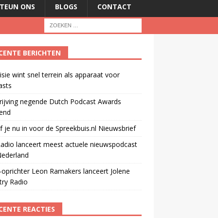
TEUN ONS
BLOGS
CONTACT
CENTE BERICHTEN
isie wint snel terrein als apparaat voor
asts
rijving negende Dutch Podcast Awards
end
jf je nu in voor de Spreekbuis.nl Nieuwsbrief
adio lanceert meest actuele nieuwspodcast
Nederland
oprichter Leon Ramakers lanceert Jolene
try Radio
CENTE REACTIES