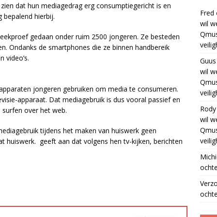
k zien dat hun mediagedrag erg consumptiegericht is en
Fred
 bepalend hierbij.
wil w
Qmus
 steekproef gedaan onder ruim 2500 jongeren. Ze besteden
veili
en. Ondanks de smartphones die ze binnen handbereik
n video’s.
Guus
wil w
Qmus
e apparaten jongeren gebruiken om media te consumeren.
veili
levisie-apparaat. Dat mediagebruik is dus vooral passief en
Rody
n surfen over het web.
wil w
Qmus
ediagebruik tijdens het maken van huiswerk geen
veili
at huiswerk. geeft aan dat volgens hen tv-kijken, berichten
Michi
ochte
Verz
ochte