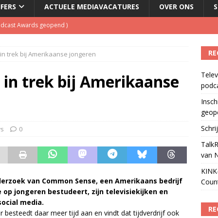
JFERS
ACTUELE MEDIAVACATURES
OVER ONS
S
Podcast Awards geopend
)
kbuis.nl Nieuwsbrief
)
RE
in trek bij Amerikaanse jongeren
tuele nieuwspodcast van Nederland
)
Telev
 lanceert Jolene Country Radio
)
 in trek bij Amerikaanse
podc
ls apparaat voor podcasts
)
Insch
geop
Schri
ws
0
TalkR
van 
KINK-
nderzoek van Common Sense, een Amerikaans bedrijf
Coun
op jongeren bestudeert, zijn televisiekijken en
social media.
RE
besteedt daar meer tijd aan en vindt dat tijdverdrijf ook