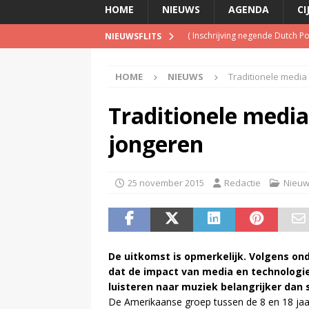
HOME
NIEUWS
AGENDA
CI
(
Inschrijving negende Dutch 
NIEUWSFLITS
(
Schrijf je nu in voor de Spree
HOME
NIEUWS
Traditionele media 
(
TalkRadio lanceert meest ac
(
KINK-oprichter Leon Ramakers
Traditionele media
(
Televisie wint snel terrein a
jongeren
25 november 2015
Redactie
Nieu
De uitkomst is opmerkelijk. Volgens o
dat de impact van media en technologie 
luisteren naar muziek belangrijker dan 
De Amerikaanse groep tussen de 8 en 18 jaar 