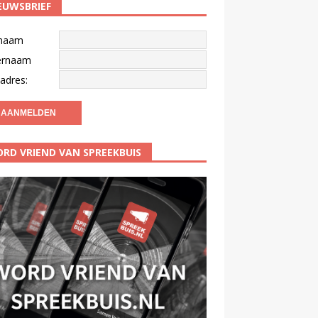
EUWSBRIEF
naam
ernaam
adres:
RD VRIEND VAN SPREEKBUIS