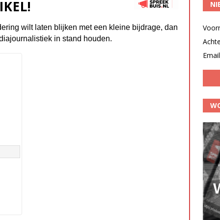
IKEL!
NI
dering wilt laten blijken met een kleine bijdrage, dan
Voor
diajournalistiek in stand houden.
Acht
Email
WO