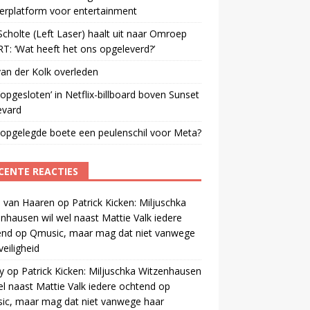
erplatform voor entertainment
cholte (Left Laser) haalt uit naar Omroep
: ‘Wat heeft het ons opgeleverd?’
an der Kolk overleden
opgesloten’ in Netflix-billboard boven Sunset
evard
 opgelegde boete een peulenschil voor Meta?
CENTE REACTIES
 van Haaren
op
Patrick Kicken: Miljuschka
nhausen wil wel naast Mattie Valk iedere
end op Qmusic, maar mag dat niet vanwege
veiligheid
y
op
Patrick Kicken: Miljuschka Witzenhausen
el naast Mattie Valk iedere ochtend op
ic, maar mag dat niet vanwege haar