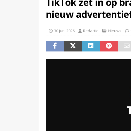
TikTok zet in op b
(
Netflix wil met GTA VI uitgro
nieuw advertenti
30 juni 2026
Redactie
Nieuws