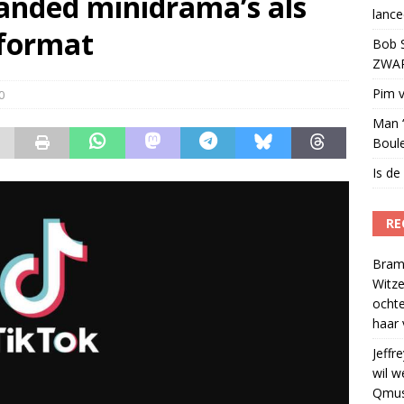
randed minidrama’s als
lance
eien tot lanceerplatform voor entertainment
)
eformat
Bob S
ZWART
Pim v
0
Man ‘
Boul
Is de
RE
Bram
Witze
ocht
haar 
Jeffre
wil w
Qmus