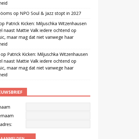
gheid
 öoms
op
NPO Soul & Jazz stopt in 2027
op
Patrick Kicken: Miljuschka Witzenhausen
el naast Mattie Valk iedere ochtend op
ic, maar mag dat niet vanwege haar
gheid
op
Patrick Kicken: Miljuschka Witzenhausen
el naast Mattie Valk iedere ochtend op
ic, maar mag dat niet vanwege haar
gheid
EUWSBRIEF
naam
ernaam
adres: