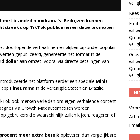
veili
Kees
it met branded minidrama’s. Bedrijven kunnen
Fred
chtstreeks op TikTok publiceren en deze promoten
wil w
.
Qmus
veili
et doorlopende verhaallijnen en blijken bijzonder populair
r werden gepubliceerd, genereerde het format in de
Guus
rd dollar
aan omzet, vooral via directe betalingen van
wil w
Qmus
veili
o introduceerde het platform eerder een speciale
Minis
-
e app
PineDrama
in de Verenigde Staten en Brazilië.
NI
TikTok ook merken verleiden om eigen verhalende content
Voor
mpagnes via Growth Max automatisch worden
p gebruikers die waarschijnlijk zullen kijken, reageren of
Acht
Email
 procent meer extra bereik
opleveren dan vergelijkbare