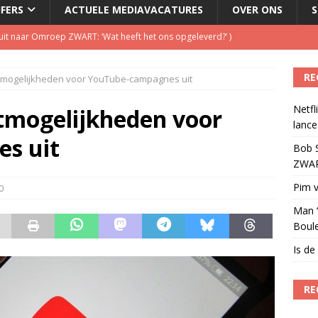
JFERS
ACTUELE MEDIAVACATURES
OVER ONS
S
t uit naar Omroep ZWART: ‘Wat heeft het ons opgeleverd?’
)
RE
tmogelijkheden voor YouTube-campagnes uit
illboard boven Sunset Boulevard
)
Netfl
ulenschil voor Meta?
)
tmogelijkheden voor
lance
eien tot lanceerplatform voor entertainment
)
s uit
Bob S
ZWART
Pim v
0
Man ‘
Boul
Is de
RE