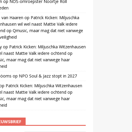
n
op
NOS-omroepster Noortje Roll
leden
 van Haaren
op
Patrick Kicken: Miljuschka
nhausen wil wel naast Mattie Valk iedere
end op Qmusic, maar mag dat niet vanwege
veiligheid
y
op
Patrick Kicken: Miljuschka Witzenhausen
el naast Mattie Valk iedere ochtend op
ic, maar mag dat niet vanwege haar
gheid
 öoms
op
NPO Soul & Jazz stopt in 2027
op
Patrick Kicken: Miljuschka Witzenhausen
el naast Mattie Valk iedere ochtend op
ic, maar mag dat niet vanwege haar
gheid
EUWSBRIEF