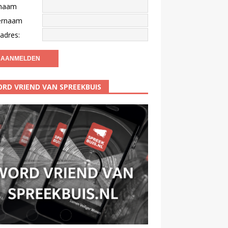
naam
ernaam
adres:
RD VRIEND VAN SPREEKBUIS