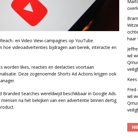
Marti
over
Bram
Witze
ocht
haar 
o Reach- en Video View-campagnes op YouTube.
n hoe videoadvertenties bijdragen aan bereik, interactie en
Jeffre
wil w
Qmus
 worden likes, reacties en deelacties voortaan
veili
lisatie. Deze zogenoemde Shorts Ad Actions krijgen ook
Kees
anager.
Fred
d Branded Searches wereldwijd beschikbaar in Google Ads.
wil w
mensen na het bekijken van een advertentie binnen dertig
Qmus
roduct.
veili
NI