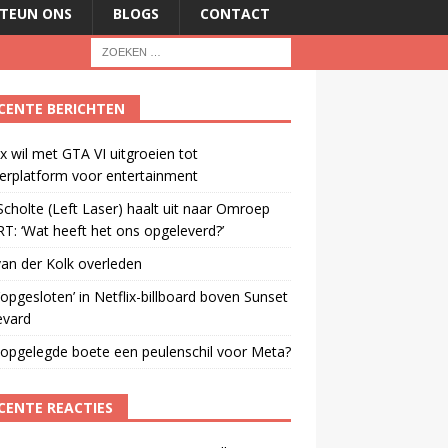
TEUN ONS
BLOGS
CONTACT
CENTE BERICHTEN
ix wil met GTA VI uitgroeien tot
erplatform voor entertainment
cholte (Left Laser) haalt uit naar Omroep
: ‘Wat heeft het ons opgeleverd?’
an der Kolk overleden
opgesloten’ in Netflix-billboard boven Sunset
evard
 opgelegde boete een peulenschil voor Meta?
CENTE REACTIES