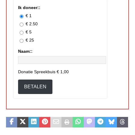
Ik doneer::
€ 1
€ 2.50
€ 5
€ 25
Naam::
Donatie Spreekbuis
€ 1,00
BETALEN