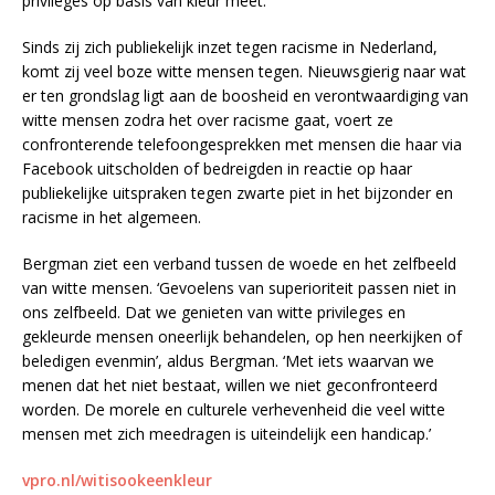
privileges op basis van kleur meet.
Sinds zij zich publiekelijk inzet tegen racisme in Nederland,
komt zij veel boze witte mensen tegen. Nieuwsgierig naar wat
er ten grondslag ligt aan de boosheid en verontwaardiging van
witte mensen zodra het over racisme gaat, voert ze
confronterende telefoongesprekken met mensen die haar via
Facebook uitscholden of bedreigden in reactie op haar
publiekelijke uitspraken tegen zwarte piet in het bijzonder en
racisme in het algemeen.
Bergman ziet een verband tussen de woede en het zelfbeeld
van witte mensen. ‘Gevoelens van superioriteit passen niet in
ons zelfbeeld. Dat we genieten van witte privileges en
gekleurde mensen oneerlijk behandelen, op hen neerkijken of
beledigen evenmin’, aldus Bergman. ‘Met iets waarvan we
menen dat het niet bestaat, willen we niet geconfronteerd
worden. De morele en culturele verhevenheid die veel witte
mensen met zich meedragen is uiteindelijk een handicap.’
vpro.nl/witisookeenkleur