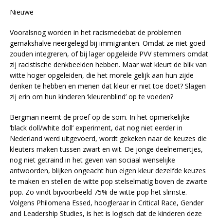
Nieuwe
Vooralsnog worden in het racismedebat de problemen
gemakshalve neergelegd bij immigranten. Omdat ze niet goed
zouden integreren, of bij lager opgeleide PVV stemmers omdat
zij racistische denkbeelden hebben. Maar wat kleurt de blik van
witte hoger opgeleiden, die het morele gelijk aan hun zijde
denken te hebben en menen dat kleur er niet toe doet? Slagen
zij erin om hun kinderen ‘kleurenblind’ op te voeden?
Bergman neemt de proef op de som. In het opmerkelijke
‘black doll/white doll’ experiment, dat nog niet eerder in
Nederland werd uitgevoerd, wordt gekeken naar de keuzes die
kleuters maken tussen zwart en wit. De jonge deelnemertjes,
nog niet getraind in het geven van sociaal wenselijke
antwoorden, blijken ongeacht hun eigen kleur dezelfde keuzes
te maken en stellen de witte pop stelselmatig boven de zwarte
pop. Zo vindt bijvoorbeeld 75% de witte pop het slimste.
Volgens Philomena Essed, hoogleraar in Critical Race, Gender
and Leadership Studies, is het is logisch dat de kinderen deze