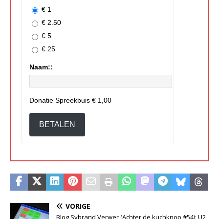
€ 1
€ 2.50
€ 5
€ 25
Naam::
Donatie Spreekbuis
€ 1,00
BETALEN
VORIGE
Blog Sybrand Verwer (Achter de kuchknop #54): U2