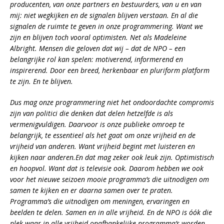
producenten, van onze partners en bestuurders, van u en van
mij: niet wegkijken en de signalen blijven verstaan. En al die
signalen de ruimte te geven in onze programmering. Want we
zijn en blijven toch vooral optimisten. Net als Madeleine
Albright. Mensen die geloven dat wij – dat de NPO – een
belangrijke rol kan spelen: motiverend, informerend en
inspirerend. Door een breed, herkenbaar en pluriform platform
te zijn. En te blijven.
Dus mag onze programmering niet het ondoordachte compromis
zijn van politici die denken dat delen hetzelfde is als
vermenigvuldigen. Daarvoor is onze publieke omroep te
belangrijk, te essentieel als het gaat om onze vrijheid en de
vrijheid van anderen. Want vrijheid begint met luisteren en
kijken naar anderen.En dat mag zeker ook leuk zijn. Optimistisch
en hoopvol. Want dat is televisie ook. Daarom hebben we ook
voor het nieuwe seizoen mooie programma’s die uitnodigen om
samen te kijken en er daarna samen over te praten.
Programma’s die uitnodigen om meningen, ervaringen en
beelden te delen. Samen en in alle vrijheid. En de NPO is óók die
plek waar in alle vrijheid onafhankelijke programma’s worden