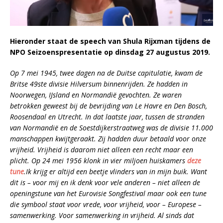
Hieronder staat de speech van Shula Rijxman tijdens de
NPO Seizoenspresentatie op dinsdag 27 augustus 2019.
Op 7 mei 1945, twee dagen na de Duitse capitulatie, kwam de
Britse 49ste divisie Hilversum binnenrijden. Ze hadden in
Noorwegen, IJsland en Normandië gevochten. Ze waren
betrokken geweest bij de bevrijding van Le Havre en Den Bosch,
Roosendaal en Utrecht. In dat laatste jaar, tussen de stranden
van Normandië en de Soestdijkerstraatweg was de divisie 11.000
manschappen kwijtgeraakt. Zij hadden duur betaald voor onze
vrijheid. Vrijheid is daarom niet alleen een recht maar een
plicht. Op 24 mei 1956 klonk in vier miljoen huiskamers
deze
tune
.Ik krijg er altijd een beetje vlinders van in mijn buik. Want
dit is – voor mij en ik denk voor vele anderen – niet alleen de
openingstune van het Eurovisie Songfestival maar ook een tune
die symbool staat voor vrede, voor vrijheid, voor – Europese –
samenwerking. Voor samenwerking in vrijheid. Al sinds dat