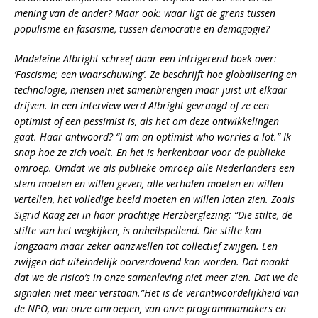
mening van de ander? Maar ook: waar ligt de grens tussen
populisme en fascisme, tussen democratie en demagogie?
Madeleine Albright schreef daar een intrigerend boek over:
‘Fascisme; een waarschuwing’. Ze beschrijft hoe globalisering en
technologie, mensen niet samenbrengen maar juist uit elkaar
drijven. In een interview werd Albright gevraagd of ze een
optimist of een pessimist is, als het om deze ontwikkelingen
gaat. Haar antwoord? “I am an optimist who worries a lot.” Ik
snap hoe ze zich voelt. En het is herkenbaar voor de publieke
omroep. Omdat we als publieke omroep alle Nederlanders een
stem moeten en willen geven, alle verhalen moeten en willen
vertellen, het volledige beeld moeten en willen laten zien. Zoals
Sigrid Kaag zei in haar prachtige Herzberglezing: “Die stilte, de
stilte van het wegkijken, is onheilspellend. Die stilte kan
langzaam maar zeker aanzwellen tot collectief zwijgen. Een
zwijgen dat uiteindelijk oorverdovend kan worden. Dat maakt
dat we de risico’s in onze samenleving niet meer zien. Dat we de
signalen niet meer verstaan.”Het is de verantwoordelijkheid van
de NPO, van onze omroepen, van onze programmamakers en