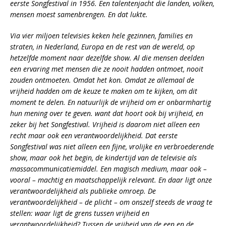
eerste Songfestival in 1956. Een talentenjacht die landen, volken,
mensen moest samenbrengen. En dat lukte.
Via vier miljoen televisies keken hele gezinnen, families en
straten, in Nederland, Europa en de rest van de wereld, op
hetzelfde moment naar dezelfde show. Al die mensen deelden
een ervaring met mensen die ze nooit hadden ontmoet, nooit
zouden ontmoeten. Omdat het kon. Omdat ze allemaal de
vrijheid hadden om de keuze te maken om te kijken, om dit
moment te delen. En natuurlijk de vrijheid om er onbarmhartig
hun mening over te geven. want dat hoort ook bij vrijheid, en
zeker bij het Songfestival. Vrijheid is daarom niet alleen een
recht maar ook een verantwoordelijkheid. Dat eerste
Songfestival was niet alleen een fijne, vrolijke en verbroederende
show, maar ook het begin, de kindertijd van de televisie als
massacommunicatiemiddel. Een magisch medium, maar ook –
vooral – machtig en maatschappelijk relevant. En daar ligt onze
verantwoordelijkheid als publieke omroep. De
verantwoordelijkheid – de plicht – om onszelf steeds de vraag te
stellen: waar ligt de grens tussen vrijheid en
verantwoordelijkheid? Tussen de vrijheid van de een en de