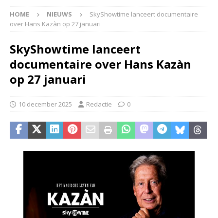
HOME
NIEUWS
SkyShowtime lanceert documentaire
over Hans Kazàn op 27 januari
SkyShowtime lanceert
documentaire over Hans Kazàn
op 27 januari
10 december 2025
Redactie
0