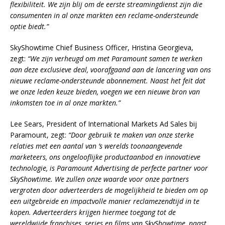
flexibiliteit. We zijn blij om de eerste streamingdienst zijn die
consumenten in al onze markten een reclame-ondersteunde
optie biedt.”
SkyShowtime Chief Business Officer, Hristina Georgieva,
zegt:
“We zijn verheugd om met Paramount samen te werken
aan deze exclusieve deal, voorafgaand aan de lancering van ons
nieuwe reclame-ondersteunde abonnement. Naast het feit dat
we onze leden keuze bieden, voegen we een nieuwe bron van
inkomsten toe in al onze markten.”
Lee Sears, President of International Markets Ad Sales bij
Paramount, zegt:
“Door gebruik te maken van onze sterke
relaties met een aantal van ’s werelds toonaangevende
marketeers, ons ongelooflijke productaanbod en innovatieve
technologie, is Paramount Advertising de perfecte partner voor
SkyShowtime. We zullen onze waarde voor onze partners
vergroten door adverteerders de mogelijkheid te bieden om op
een uitgebreide en impactvolle manier reclamezendtijd in te
kopen. Adverteerders krijgen hiermee toegang tot de
wereldwijde franchises, series en films van SkyShowtime, naast