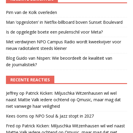
Pim van de Kolk overleden
Man ‘opgesloten’ in Netflix-billboard boven Sunset Boulevard
Is de opgelegde boete een peulenschil voor Meta?
Met verdwijnen NPO Campus Radio wordt kweekvijver voor
nieuw radiotalent steeds kleiner
Blog Guido van Nispen: Wie beoordeelt de kwaliteit van
de journalistiek?
RECENTE REACTIES
Jeffrey
op
Patrick Kicken: Miljuschka Witzenhausen wil wel
naast Mattie Valk iedere ochtend op Qmusic, maar mag dat
niet vanwege haar veiligheid
Kees öoms
op
NPO Soul & Jazz stopt in 2027
Fred
op
Patrick Kicken: Miljuschka Witzenhausen wil wel naast
Mattie Valk iedere ochtend op Qmusic, maar mag dat niet