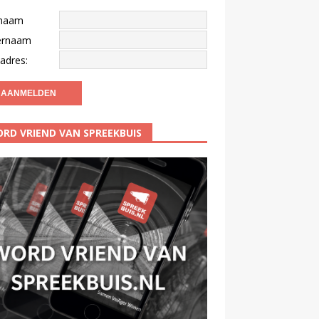
naam
ernaam
adres:
RD VRIEND VAN SPREEKBUIS