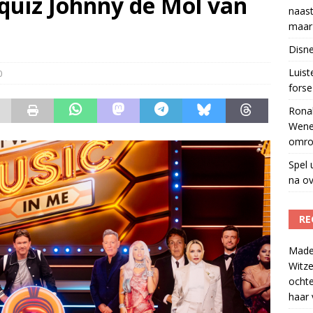
quiz Johnny de Mol van
naast
w herleeft 40 jaar na overlijden presentator
)
maar 
tzenhausen wil wel naast Mattie Valk iedere ochtend op Qmusic,
Disne
r veiligheid
)
Luis
0
forse 
Ronal
Wene
omro
Spel 
na ov
RE
Madel
Witze
ocht
haar 