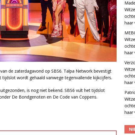
Madel
Witze
ocht
haar 
MEB
Witze
ocht
haar 
Verz
Witze
z van de zaterdagavond op SBS6. Talpa Network bevestigt
ocht
t tijdslot wordt gehaald vanwege tegenvallende kijkcijfers.
haar 
tgezonden, is nog niet bekend. SBS6 vult het tijdslot
Patri
aronder De Bondgenoten en De Code van Coppens.
Witze
ocht
haar 
NI