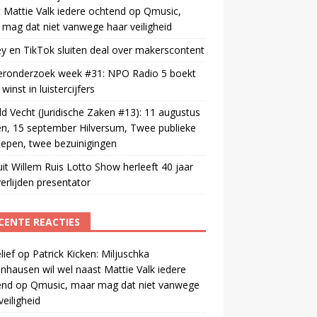
 Mattie Valk iedere ochtend op Qmusic,
mag dat niet vanwege haar veiligheid
y en TikTok sluiten deal over makerscontent
teronderzoek week #31: NPO Radio 5 boekt
winst in luistercijfers
d Vecht (Juridische Zaken #13): 11 augustus
n, 15 september Hilversum, Twee publieke
epen, twee bezuinigingen
uit Willem Ruis Lotto Show herleeft 40 jaar
erlijden presentator
CENTE REACTIES
ief
op
Patrick Kicken: Miljuschka
nhausen wil wel naast Mattie Valk iedere
end op Qmusic, maar mag dat niet vanwege
veiligheid