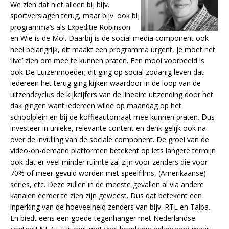
We zien dat niet alleen bij bijv.
sportverslagen terug, maar bijv. ook bij
programma’s als Expeditie Robinson
en Wie is de Mol. Daarbij is de social media component ook
heel belangrijk, dit maakt een programma urgent, je moet het
‘live’ zien om mee te kunnen praten. Een mooi voorbeeld is
ook De Luizenmoeder; dit ging op social zodanig leven dat
iedereen het terug ging kijken waardoor in de loop van de
uitzendcyclus de kijkcijfers van de lineaire uitzending door het
dak gingen want iedereen wilde op maandag op het
schoolplein en bij de koffieautomaat mee kunnen praten. Dus
investeer in unieke, relevante content en denk gelijk ook na
over de invulling van de sociale component. De groei van de
video-on-demand platformen betekent op iets langere termijn
ook dat er veel minder ruimte zal zijn voor zenders die voor
70% of meer gevuld worden met speelfilms, (Amerikaanse)
series, etc. Deze zullen in de meeste gevallen al via andere
kanalen eerder te zien zijn geweest. Dus dat betekent een
inperking van de hoeveelheid zenders van bijv. RTL en Talpa.
En biedt eens een goede tegenhanger met Nederlandse