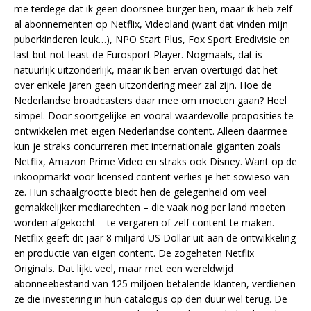
me terdege dat ik geen doorsnee burger ben, maar ik heb zelf
al abonnementen op Netflix, Videoland (want dat vinden mijn
puberkinderen leuk…), NPO Start Plus, Fox Sport Eredivisie en
last but not least de Eurosport Player. Nogmaals, dat is
natuurlijk uitzonderlijk, maar ik ben ervan overtuigd dat het
over enkele jaren geen uitzondering meer zal zijn. Hoe de
Nederlandse broadcasters daar mee om moeten gaan? Heel
simpel. Door soortgelijke en vooral waardevolle proposities te
ontwikkelen met eigen Nederlandse content. Alleen daarmee
kun je straks concurreren met internationale giganten zoals
Netflix, Amazon Prime Video en straks ook Disney. Want op de
inkoopmarkt voor licensed content verlies je het sowieso van
ze. Hun schaalgrootte biedt hen de gelegenheid om veel
gemakkelijker mediarechten – die vaak nog per land moeten
worden afgekocht – te vergaren of zelf content te maken.
Netflix geeft dit jaar 8 miljard US Dollar uit aan de ontwikkeling
en productie van eigen content. De zogeheten Netflix
Originals. Dat lijkt veel, maar met een wereldwijd
abonneebestand van 125 miljoen betalende klanten, verdienen
ze die investering in hun catalogus op den duur wel terug. De