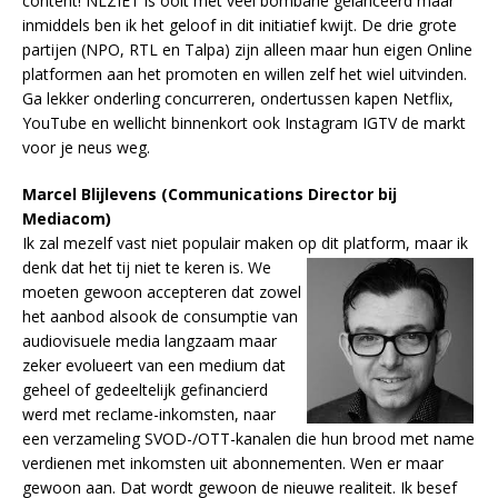
content! NLZIET is ooit met veel bombarie gelanceerd maar
inmiddels ben ik het geloof in dit initiatief kwijt. De drie grote
partijen (NPO, RTL en Talpa) zijn alleen maar hun eigen Online
platformen aan het promoten en willen zelf het wiel uitvinden.
Ga lekker onderling concurreren, ondertussen kapen Netflix,
YouTube en wellicht binnenkort ook Instagram IGTV de markt
voor je neus weg.
Marcel Blijlevens (Communications Director bij
Mediacom)
Ik zal mezelf vast niet populair maken op dit platform, maar ik
denk dat het tij niet te keren is. We
moeten gewoon accepteren dat zowel
het aanbod alsook de consumptie van
audiovisuele media langzaam maar
zeker evolueert van een medium dat
geheel of gedeeltelijk gefinancierd
werd met reclame-inkomsten, naar
een verzameling SVOD-/OTT-kanalen die hun brood met name
verdienen met inkomsten uit abonnementen. Wen er maar
gewoon aan. Dat wordt gewoon de nieuwe realiteit. Ik besef