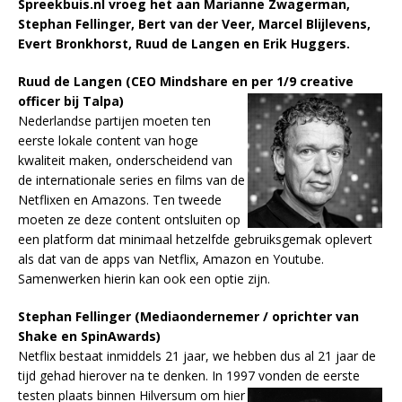
Spreekbuis.nl vroeg het aan Marianne Zwagerman,
Stephan Fellinger, Bert van der Veer, Marcel Blijlevens,
Evert Bronkhorst, Ruud de Langen en Erik Huggers.
Ruud de Langen (CEO Mindshare en per 1/9 creative
officer bij Talpa)
Nederlandse partijen moeten ten
eerste lokale content van hoge
kwaliteit maken, onderscheidend van
de internationale series en films van de
Netflixen en Amazons. Ten tweede
moeten ze deze content ontsluiten op
een platform dat minimaal hetzelfde gebruiksgemak oplevert
als dat van de apps van Netflix, Amazon en Youtube.
Samenwerken hierin kan ook een optie zijn.
Stephan Fellinger (Mediaondernemer / oprichter van
Shake en SpinAwards)
Netflix bestaat inmiddels 21 jaar, we hebben dus al 21 jaar de
tijd gehad hierover na te denken. In 1997
vonden de eerste
testen plaats binnen Hilversum om hier