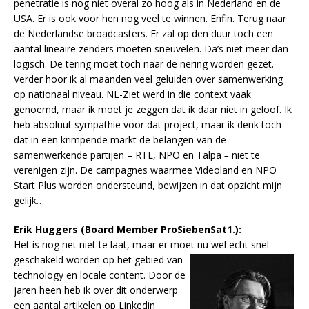
penetratie is nog niet overal zo hoog als in Nederland en de
USA. Er is ook voor hen nog veel te winnen. Enfin. Terug naar
de Nederlandse broadcasters. Er zal op den duur toch een
aantal lineaire zenders moeten sneuvelen. Da’s niet meer dan
logisch. De tering moet toch naar de nering worden gezet.
Verder hoor ik al maanden veel geluiden over samenwerking
op nationaal niveau. NL-Ziet werd in die context vaak
genoemd, maar ik moet je zeggen dat ik daar niet in geloof. Ik
heb absoluut sympathie voor dat project, maar ik denk toch
dat in een krimpende markt de belangen van de
samenwerkende partijen – RTL, NPO en Talpa
–
niet te
verenigen zijn. De campagnes waarmee Videoland en NPO
Start Plus worden ondersteund, bewijzen in dat opzicht mijn
gelijk…
Erik Huggers (Board Member ProSiebenSat1.):
Het is nog net niet te laat, maar er moet nu wel echt snel
geschakeld worden op het gebied van
technology en locale content. Door de
jaren heen heb ik over dit onderwerp
een aantal artikelen op Linkedin