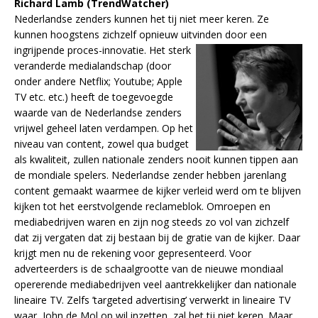
Richard Lamb (TrendWatcher)
Nederlandse zenders kunnen het tij niet meer keren. Ze
kunnen hoogstens zichzelf opnieuw uitvinden
door een
ingrijpende proces-innovatie. Het sterk
veranderde medialandschap (door
onder andere Netflix; Youtube; Apple
TV etc. etc.) heeft de toegevoegde
waarde van de Nederlandse zenders
vrijwel geheel laten verdampen. Op het
niveau van content, zowel qua budget
als kwaliteit, zullen nationale zenders nooit kunnen tippen aan
de mondiale spelers. Nederlandse zender hebben jarenlang
content gemaakt waarmee de kijker verleid werd om te blijven
kijken tot het eerstvolgende reclameblok. Omroepen en
mediabedrijven waren en zijn nog steeds zo vol van zichzelf
dat zij vergaten dat zij bestaan bij de gratie van de kijker. Daar
krijgt men nu de rekening voor gepresenteerd. Voor
adverteerders is de schaalgrootte van de nieuwe mondiaal
opererende mediabedrijven veel aantrekkelijker dan nationale
lineaire TV. Zelfs ’targeted advertising’ verwerkt in lineaire TV
waar, John de Mol op wil inzetten, zal het tij niet keren. Maar…