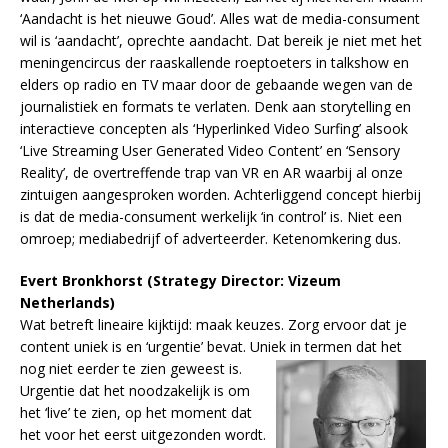
‘Aandacht is het nieuwe Goud’. Alles wat de media-consument
wil is ‘aandacht’, oprechte aandacht. Dat bereik je niet met het
meningencircus der raaskallende roeptoeters in talkshow en
elders op radio en TV maar door de gebaande wegen van de
journalistiek en formats te verlaten. Denk aan storytelling en
interactieve concepten als ‘Hyperlinked Video Surfing’ alsook
‘Live Streaming User Generated Video Content’ en ‘Sensory
Reality’, de overtreffende trap van VR en AR waarbij al onze
zintuigen aangesproken worden. Achterliggend concept hierbij
is dat de media-consument werkelijk ‘in control’ is. Niet een
omroep; mediabedrijf of adverteerder. Ketenomkering dus.
Evert Bronkhorst (Strategy Director: Vizeum
Netherlands)
Wat betreft lineaire kijktijd: maak keuzes. Zorg ervoor dat je
content uniek is en ‘urgentie’ bevat. Uniek
in termen dat het
nog niet eerder te zien geweest is.
Urgentie dat het noodzakelijk is om
het ‘live’ te zien, op het moment dat
het voor het eerst uitgezonden wordt.