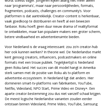
wordt steeds vager. Jongeren kijken allang niet meer alleen
naar ‘programma’s’, maar naar persoonlijkheden, formats,
fragmenten, podcasts, challenges en community’s. Voor
platformen is dat aantrekkelijk. Creator-content is herkenbaar,
vaak goedkoop te distribueren en heeft al een bewezen
fanbase. Roku hoeft geen duur nieuw drama of realityformat
te ontwikkelen, maar kan populaire makers een groter scherm,
betere vindbaarheid en advertentieruimte bieden.
Voor Nederland is de vraag interessant: zou zo’n creator-hub
hier ook kunnen werken? In theorie wel. De Nederlandse markt
kent genoeg creators, influencers, podcastmakers en online
formats met een trouw publiek. Tegelijkertijd is Nederland
geen Roku-land. Het succes van dit model hangt in Amerika
sterk samen met de positie van Roku als tv-platform en
advertentie-ecosysteem. In Nederland ligt dat anders. Hier
domineren smart-tv-platforms van fabrikanten, YouTube,
Netflix, Videoland, NPO Start, Prime Video en Disney+. Een
aparte creator-bestemming zou dus niet vanzelf schaal krijgen.
De meest logische Nederlandse varianten zouden eerder
ontstaan binnen Videoland, Prime Video, YouTube, Samsung