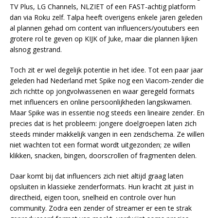
TV Plus, LG Channels, NLZIET of een FAST-achtig platform
dan via Roku zelf. Talpa heeft overigens enkele jaren geleden
al plannen gehad om content van influencers/youtubers een
grotere rol te geven op KIJK of Juke, maar die plannen lijken
alsnog gestrand.
Toch zit er wel degelijk potentie in het idee. Tot een paar jaar
geleden had Nederland met Spike nog een Viacom-zender die
zich richtte op jongvolwassenen en waar geregeld formats
met influencers en online persoonlijkheden langskwamen.
Maar Spike was in essentie nog steeds een lineaire zender. En
precies dat is het probleem: jongere doelgroepen laten zich
steeds minder makkelijk vangen in een zendschema. Ze willen
niet wachten tot een format wordt uitgezonden; ze willen
klikken, snacken, bingen, doorscrollen of fragmenten delen.
Daar komt bij dat influencers zich niet altijd graag laten
opsluiten in klassieke zenderformats. Hun kracht zit juist in
directheid, eigen toon, snelheid en controle over hun
community. Zodra een zender of streamer er een te strak