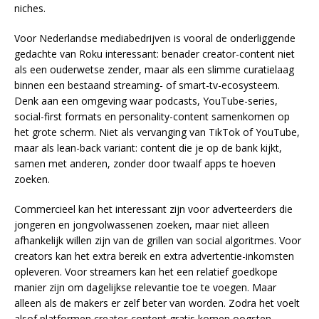
niches.
Voor Nederlandse mediabedrijven is vooral de onderliggende
gedachte van Roku interessant: benader creator-content niet
als een ouderwetse zender, maar als een slimme curatielaag
binnen een bestaand streaming- of smart-tv-ecosysteem.
Denk aan een omgeving waar podcasts, YouTube-series,
social-first formats en personality-content samenkomen op
het grote scherm. Niet als vervanging van TikTok of YouTube,
maar als lean-back variant: content die je op de bank kijkt,
samen met anderen, zonder door twaalf apps te hoeven
zoeken.
Commercieel kan het interessant zijn voor adverteerders die
jongeren en jongvolwassenen zoeken, maar niet alleen
afhankelijk willen zijn van de grillen van social algoritmes. Voor
creators kan het extra bereik en extra advertentie-inkomsten
opleveren. Voor streamers kan het een relatief goedkope
manier zijn om dagelijkse relevantie toe te voegen. Maar
alleen als de makers er zelf beter van worden. Zodra het voelt
alsof platformen creator-content gratis komen oogsten