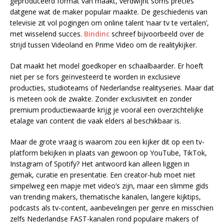
geproduceerd format van maakt, verdwijnt soms precies
datgene wat de maker populair maakte. De geschiedenis van
televisie zit vol pogingen om online talent ‘naar tv te vertalen’,
met wisselend succes.
Bindinc
schreef bijvoorbeeld over de
strijd tussen Videoland en Prime Video om de realitykijker.
Dat maakt het model goedkoper en schaalbaarder. Er hoeft
niet per se fors geïnvesteerd te worden in exclusieve
producties, studioteams of Nederlandse realityseries. Maar dat
is meteen ook de zwakte. Zonder exclusiviteit en zonder
premium productiewaarde krijg je vooral een overzichtelijke
etalage van content die vaak elders al beschikbaar is.
Maar de grote vraag is waarom zou een kijker dit op een tv-
platform bekijken in plaats van gewoon op YouTube, TikTok,
Instagram of Spotify? Het antwoord kan alleen liggen in
gemak, curatie en presentatie. Een creator-hub moet niet
simpelweg een mapje met video’s zijn, maar een slimme gids
van trending makers, thematische kanalen, langere kijktips,
podcasts als tv-content, aanbevelingen per genre en misschien
zelfs Nederlandse FAST-kanalen rond populaire makers of