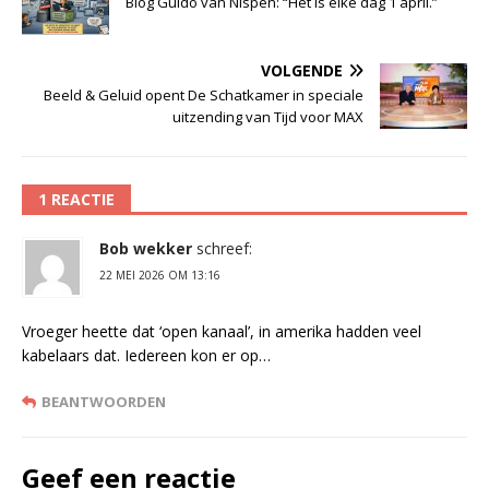
Blog Guido van Nispen: “Het is elke dag 1 april.”
VOLGENDE
Beeld & Geluid opent De Schatkamer in speciale
uitzending van Tijd voor MAX
1 REACTIE
Bob wekker
schreef:
22 MEI 2026 OM 13:16
Vroeger heette dat ‘open kanaal’, in amerika hadden veel
kabelaars dat. Iedereen kon er op…
BEANTWOORDEN
Geef een reactie