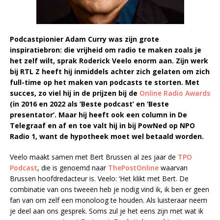
Podcastpionier Adam Curry was zijn grote
inspiratiebron: die vrijheid om radio te maken zoals je
het zelf wilt, sprak Roderick Veelo enorm aan. Zijn werk
bij RTL Z heeft hij inmiddels achter zich gelaten om zich
full-time op het maken van podcasts te storten. Met
succes, zo viel hij in de prijzen bij de
Online Radio Awards
(in 2016 en 2022 als ‘Beste podcast’ en ‘Beste
presentator’. Maar hij heeft ook een column in De
Telegraaf en af en toe valt hij in bij PowNed op NPO
Radio 1, want de hypotheek moet wel betaald worden.
Veelo maakt samen met Bert Brussen al zes jaar de
TPO
Podcast
, die is genoemd naar
ThePostOnline
waarvan
Brussen hoofdredacteur is. Veelo: ‘Het klikt met Bert. De
combinatie van ons tweeën heb je nodig vind ik, ik ben er geen
fan van om zelf een monoloog te houden. Als luisteraar neem
je deel aan ons gesprek. Soms zul je het eens zijn met wat ik