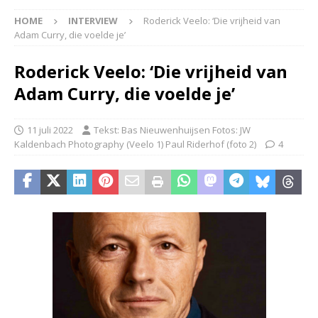
HOME
INTERVIEW
Roderick Veelo: ‘Die vrijheid van
Adam Curry, die voelde je’
Roderick Veelo: ‘Die vrijheid van
Adam Curry, die voelde je’
11 juli 2022
Tekst: Bas Nieuwenhuijsen Fotos: JW
Kaldenbach Photography (Veelo 1) Paul Riderhof (foto 2)
4