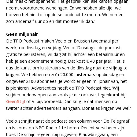
Dat maakt het spannend. Het gesprek kan alle kanten opgaan,
neemt voortdurend wendingen. En we hebben alle tijd, we
hoeven het niet tot op de seconde uit te meten. We nemen
zo’n anderhalf uur op en dat monteer ik dan.’
Geen miljonair
De TPO Podcast maken Veelo en Brussen tweemaal per
week, op dinsdag en vrijdag. Veelo: ‘Dinsdag is de podcast
gratis te beluisteren, vrijdag zit hij achter een betaalmuur en
heb je een abonnement nodig. Dat kost € 40 per jaar. Het is
dus de kunst om luisteraars van de dinsdag naar de vrijdag te
krijgen. We hebben nu zo’n 20.000 luisteraars op dinsdag en
ongeveer 2100 abonnees. Je wordt er geen miljonair van, het
is pionieren.’ Advertenties heeft de TPO Podcast niet. ‘Wij
snijden onderwerpen aan zoals je die ook wel tegenkomt bij
GeenStijl
of VI bijvoorbeeld. Dan krijg je dat mensen op
twitter achter adverteerders aangaan. Donaties krijgen we wel.’
Veelo schrijft naast de podcast een column voor De Telegraaf
en is soms op NPO Radio 1 te horen. Recent verscheen zijn
boek De schijn regeert (bij uitgeverij Blauwburgwal), een