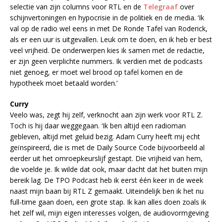
selectie van zijn columns voor RTL en de
Telegraaf
over
schijnvertoningen en hypocrisie in de politiek en de media. ‘Ik
val op de radio wel eens in met De Ronde Tafel van Roderick,
als er een uur is uitgevallen. Leuk om te doen, en ik heb er best
veel vrijheid. De onderwerpen kies ik samen met de redactie,
er zijn geen verplichte nummers. Ik verdien met de podcasts
niet genoeg, er moet wel brood op tafel komen en de
hypotheek moet betaald worden.’
Curry
Veelo was, zegt hij zelf, verknocht aan zijn werk voor RTL Z.
Toch is hij daar weggegaan. ‘Ik ben altijd een radioman
gebleven, altijd met geluid bezig. Adam Curry heeft mij echt
geïnspireerd, die is met de Daily Source Code bijvoorbeeld al
eerder uit het omroepkeurslijf gestapt. Die vrijheid van hem,
die voelde je. Ik wilde dat ook, maar dacht dat het buiten mijn
bereik lag. De TPO Podcast heb ik eerst één keer in de week
naast mijn baan bij RTL Z gemaakt. Uiteindelijk ben ik het nu
full-time gaan doen, een grote stap. Ik kan alles doen zoals ik
het zelf wil, mijn eigen interesses volgen, de audiovormgeving