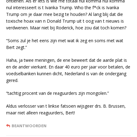
ontlenen. Als er iets is wie me totaal nul komma nul komma
nul interesseert is t Ivanka Trump. Who the f*ck is Ivanka
Trump om je daar mee bezig te houden? Al lang blij dat die
toxische hoax van n Donald Trump uit t oog van t nieuws is
verdwenen. Maar niet bij Roderick, hoe zou dat toch komen?
“Soms zul je het eens zijn met wat ik zeg en soms met wat
Bert zegt.”
Haha, ja twee meningen, de ene beweert dat de aarde plat is
en de ander vierkant. En daar 40 euro per jaar voor betalen, de
voedselbanken kunnen dicht, Nederland is van de ondergang
gered.
“tachtig procent van de reaguurders zijn mongolen.”
Aldus verlosser van t linkse fatsoen wijsgeer drs. B. Brussen,
maar niet alleen reaguurders, Bert!
BEANTWOORDEN