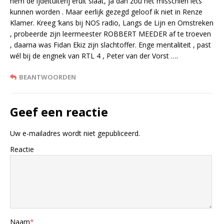
hem de ijdeltuiterij eruit slaat, ja dan zou het misschien iets
kunnen worden . Maar eerlijk gezegd geloof ik niet in Renze
Klamer. Kreeg ‘kans bij NOS radio, Langs de Lijn en Omstreken
, probeerde zijn leermeester ROBBERT MEEDER af te troeven
, daarna was Fidan Ekiz zijn slachtoffer. Enge mentaliteit , past
wél bij de engnek van RTL 4 , Peter van der Vorst ….
BEANTWOORDEN
Geef een reactie
Uw e-mailadres wordt niet gepubliceerd.
Reactie
Naam
*