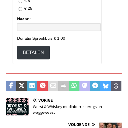
€ 5
€ 25
Naam::
Donatie Spreekbuis
€ 1,00
BETALEN
VORIGE
Worst & Whiskey mediaborrel terug van
weggeweest
VOLGENDE