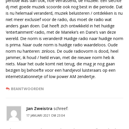
periode was dan ook, hoe verrassend, de muziek!. Een slechte
dj met goede muziek scoorde ook nog best in die periode. Dat
is nu helemaal veranderd, muziek beluisteren / ontdekken is nu
niet meer exclusief voor de radio, dus moet de radio wat
anders gaan doen. Dat heeft zich ontwikkeld in het huidige
‘entertainment’-radio, met de Marieke’s en Dane’s van deze
wereld. Die norm is veranderd! Huidige radio naar huidige norm
is prima. Naar oude norm is huidige radio waardeloos. Oude
norm nu hanteren: zinloos. De oude radiovorm is dood, heel
jammer, ik houd / hield ervan, met die nieuwe norm heb ik
niets. Maar het oude komt niet terug, die mag je nog gaan
bezigen bij behoefte voor een handjevol luisteraars op een
internetstationnetje of low power AM zendertje.
BEANTWOORDEN
Jan Zweistra
schreef:
17 JANUARI 2021 OM 23:04