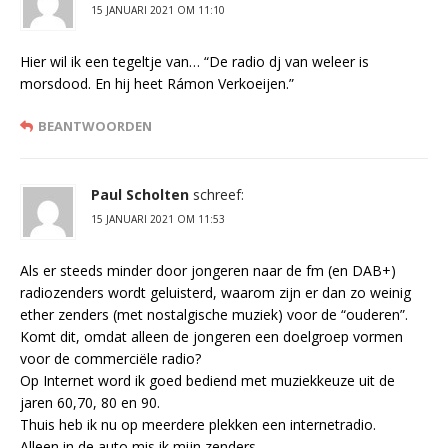
15 JANUARI 2021 OM 11:10
Hier wil ik een tegeltje van… “De radio dj van weleer is
morsdood. En hij heet Rámon Verkoeijen.”
BEANTWOORDEN
Paul Scholten
schreef:
15 JANUARI 2021 OM 11:53
Als er steeds minder door jongeren naar de fm (en DAB+)
radiozenders wordt geluisterd, waarom zijn er dan zo weinig
ether zenders (met nostalgische muziek) voor de “ouderen”.
Komt dit, omdat alleen de jongeren een doelgroep vormen
voor de commerciële radio?
Op Internet word ik goed bediend met muziekkeuze uit de
jaren 60,70, 80 en 90.
Thuis heb ik nu op meerdere plekken een internetradio.
Alleen in de auto mis ik mijn zenders.