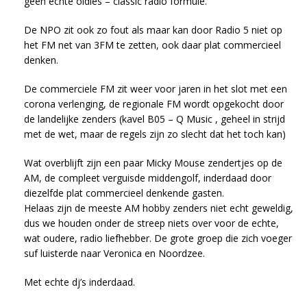
geen echte oldies – classic radio formule.
De NPO zit ook zo fout als maar kan door Radio 5 niet op
het FM net van 3FM te zetten, ook daar plat commercieel
denken.
De commerciele FM zit weer voor jaren in het slot met een
corona verlenging, de regionale FM wordt opgekocht door
de landelijke zenders (kavel B05 – Q Music , geheel in strijd
met de wet, maar de regels zijn zo slecht dat het toch kan)
Wat overblijft zijn een paar Micky Mouse zendertjes op de
AM, de compleet verguisde middengolf, inderdaad door
diezelfde plat commercieel denkende gasten.
Helaas zijn de meeste AM hobby zenders niet echt geweldig,
dus we houden onder de streep niets over voor de echte,
wat oudere, radio liefhebber. De grote groep die zich voeger
suf luisterde naar Veronica en Noordzee.
Met echte dj’s inderdaad.