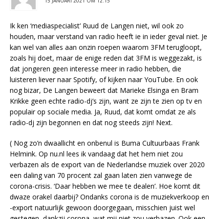
15 JANUARI 2021 OM 12:15
Ik ken ‘mediaspecialist’ Ruud de Langen niet, wil ook zo
houden, maar verstand van radio heeft ie in ieder geval niet. Je
kan wel van alles aan onzin roepen waarom 3FM terugloopt,
zoals hij doet, maar de enige reden dat 3FM is weggezakt, is
dat jongeren geen interesse meer in radio hebben, die
luisteren liever naar Spotify, of kijken naar YouTube. En ook
nog bizar, De Langen beweert dat Marieke Elsinga en Bram
Krikke geen echte radio-dj’s zijn, want ze zijn te zien op tv en
populair op sociale media. Ja, Ruud, dat komt omdat ze als
radio-dj zijn begonnen en dat nog steeds zijn! Next.
( Nog zo’n dwaallicht en onbenul is Buma Cultuurbaas Frank
Helmink. Op nu.nl lees ik vandaag dat het hem niet zou
verbazen als de export van de Nederlandse muziek over 2020
een daling van 70 procent zal gaan laten zien vanwege de
corona-crisis. ‘Daar hebben we mee te dealen’. Hoe komt dit
dwaze orakel daarbij? Ondanks corona is de muziekverkoop en
-export natuurlijk gewoon doorgegaan, misschien juist wel
gestegen, dankzij corona, wat mij niet zou verbazen. Ook een