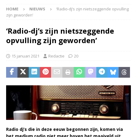
HOME
NIEUWS
‘Radio-dj’s zijn nietszeggende opvulling
zijn geworden’
‘Radio-dj’s zijn nietszeggende
opvulling zijn geworden’
15 januari 2021
Redactie
20
Radio dj’s die in deze eeuw begonnen zijn, komen via
het medium radio niet meer boven het maaiveld uit.