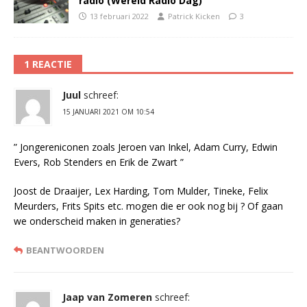
radio (Wereld Radio Dag)
13 februari 2022
Patrick Kicken
3
1 REACTIE
Juul
schreef:
15 JANUARI 2021 OM 10:54
” Jongereniconen zoals Jeroen van Inkel, Adam Curry, Edwin
Evers, Rob Stenders en Erik de Zwart ”
Joost de Draaijer, Lex Harding, Tom Mulder, Tineke, Felix
Meurders, Frits Spits etc. mogen die er ook nog bij ? Of gaan
we onderscheid maken in generaties?
BEANTWOORDEN
Jaap van Zomeren
schreef: