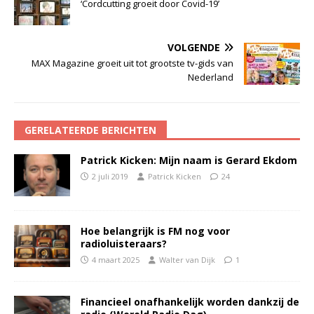
‘Cordcutting groeit door Covid-19’
VOLGENDE
MAX Magazine groeit uit tot grootste tv-gids van
Nederland
GERELATEERDE BERICHTEN
Patrick Kicken: Mijn naam is Gerard Ekdom
2 juli 2019
Patrick Kicken
24
Hoe belangrijk is FM nog voor
radioluisteraars?
4 maart 2025
Walter van Dijk
1
Financieel onafhankelijk worden dankzij de