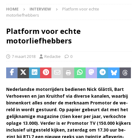
HOME
INTERVIEW
Platform voor echte
motorliefhebbers
Platform voor echte
motorliefhebbers
7 maart 2018
Redactie
0
Ne­der­land­se mo­tor­rij­ders be­die­nen Nick Glätt­li, Bart
Verhoeven en Jan Kruit­hof via di­ver­se ka­na­len, waar­bij
bin­nen­kort al­les on­der de merk­naam Pro­mo­tor de we­
reld in wordt ge­stuurd. Op pa­pier ge­beurt dat met het
ge­lijk­na­mi­ge ma­ga­zi­ne (tien keer per jaar, ver­koch­te
op­la­ge 13.000). Ver­der is er Pro­mo­tor TV (150.000 kij­kers
in­clu­sief uit­ge­steld kij­ken, za­ter­dag om 17.30 uur be­
gint bij RTL7 een nieu­we reeks van twin­tig af­le­ve­rin­