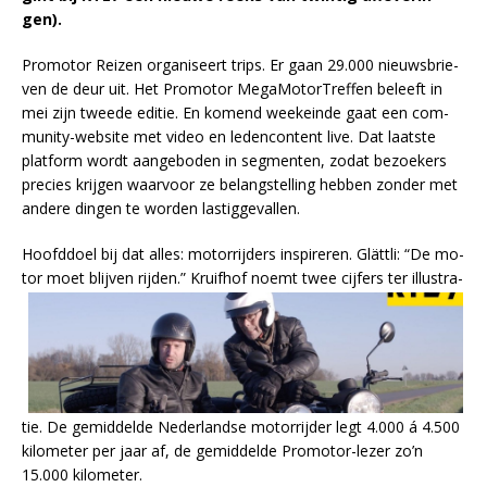
gen).
Pro­mo­tor Rei­zen or­ga­ni­seert trips. Er gaan 29.000 nieuws­brie­
ven de deur uit. Het Pro­mo­tor Me­gaMo­torTref­fen be­leeft in
mei zijn twee­de edi­tie. En ko­mend week­ein­de gaat een com­
mu­ni­ty-web­si­te met vi­deo en le­den­con­tent live. Dat laat­ste
plat­form wordt aan­ge­bo­den in seg­men­ten, zo­dat be­zoe­kers
pre­cies krij­gen waar­voor ze be­lang­stel­ling heb­ben zon­der met
an­de­re din­gen te wor­den las­tig­ge­val­len.
Hoofd­doel bij dat al­les: mo­tor­rij­ders in­spi­re­ren. Glätt­li: “De mo­
tor moet blij­ven rij­den.” Kruif­hof noemt
twee cij­fers ter il­lu­stra­
tie. De ge­mid­del­de Ne­der­land­se mo­tor­rij­der legt 4.000 á 4.500
ki­lo­me­ter per jaar af, de ge­mid­del­de Pro­mo­tor-le­zer zo’n
15.000 ki­lo­me­ter.