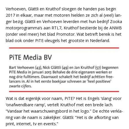
Ver­hoe­ven, Glätt­li en Kruit­hof sloe­gen de han­den pas be­gin
2017 in el­kaar, maar met mo­to­ren hiel­den ze zich al (veel) lan­
ger be­zig. Glätt­li en Ver­hoe­ven le­ver­den met hun be­drijf Zoo­ka
mo­tor­pro­gram­ma’s aan RTL7, Kruit­hof be­stier­de bij de ANWB
(on­der veel meer) het blad Pro­mo­tor. Wat be­treft be­reik is het
blad ook on­der PiTE-vleu­gels het groot­ste in Ne­der­land.
Wat is dat ei­gen­lijk voor naam, PiTE? Het is En­gels ‘slang’ voor
‘on­af­wend­ba­re ram­p’, ver­telt Kruit­hof met een bre­de lach.
“Van­daar het waar­schu­wings­bord in het logo.” De ech­te ver­kla­
ring van de naam is za­ke­lij­ker. Glätt­li: “Het is de af­kor­ting van
print, in­ter­net, tv en events.”