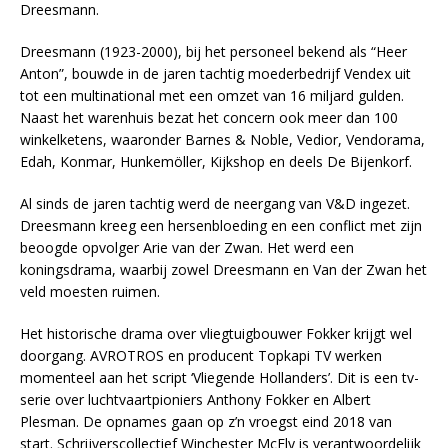
Dreesmann.
Dreesmann (1923-2000), bij het personeel bekend als “Heer
Anton”, bouwde in de jaren tachtig moederbedrijf Vendex uit
tot een multinational met een omzet van 16 miljard gulden.
Naast het warenhuis bezat het concern ook meer dan 100
winkelketens, waaronder Barnes & Noble, Vedior, Vendorama,
Edah, Konmar, Hunkemöller, Kijkshop en deels De Bijenkorf.
Al sinds de jaren tachtig werd de neergang van V&D ingezet.
Dreesmann kreeg een hersenbloeding en een conflict met zijn
beoogde opvolger Arie van der Zwan. Het werd een
koningsdrama, waarbij zowel Dreesmann en Van der Zwan het
veld moesten ruimen.
Het historische drama over vliegtuigbouwer Fokker krijgt wel
doorgang. AVROTROS en producent Topkapi TV werken
momenteel aan het script ‘Vliegende Hollanders’. Dit is een tv-
serie over luchtvaartpioniers Anthony Fokker en Albert
Plesman. De opnames gaan op z’n vroegst eind 2018 van
start. Schrijverscollectief Winchester McFly is verantwoordelijk