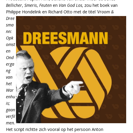
Bellicher
,
Smeris
,
Feuten
en
Van God Los,
zou het boek van
Philippe
Hondelink en Richard Otto met de titel ‘
Vroom &
Dree
sma
nn:
Opk
omst
en
Ond
erga
ng
van
het
War
enhu
is;
gaan
verfil
men.
Het script richtte zich vooral op het persoon Anton