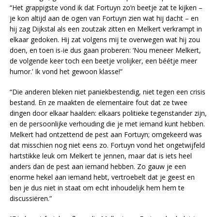
“Het grappigste vond ik dat Fortuyn zo’n beetje zat te kijken –
je kon altijd aan de ogen van Fortuyn zien wat hij dacht – en
hij zag Dijkstal als een zoutzak zitten en Melkert verkrampt in
elkaar gedoken. Hij zat volgens mij te overwegen wat hij zou
doen, en toen is-ie dus gaan proberen: ‘Nou meneer Melkert,
de volgende keer toch een beetje vrolijker, een béétje meer
humor.’ Ik vond het gewoon klasse!”
“Die anderen bleken niet paniekbestendig, niet tegen een crisis
bestand. En ze maakten de elementaire fout dat ze twee
dingen door elkaar haalden: elkaars politieke tegenstander zijn,
en de persoonlijke verhouding die je met iemand kunt hebben.
Melkert had ontzettend de pest aan Fortuyn; omgekeerd was
dat misschien nog niet eens zo. Fortuyn vond het ongetwijfeld
hartstikke leuk om Melkert te jennen, maar dat is iets heel
anders dan de pest aan iemand hebben. Zo gauw je een
enorme hekel aan iemand hebt, vertroebelt dat je geest en
ben je dus niet in staat om echt inhoudelijk hem hem te
discussiëren.”