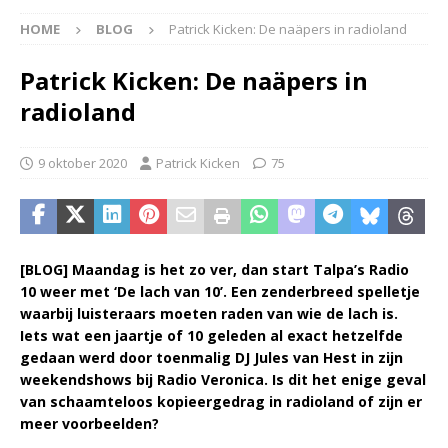
HOME
BLOG
Patrick Kicken: De naäpers in radioland
Patrick Kicken: De naäpers in
radioland
9 oktober 2020
Patrick Kicken
75
[BLOG] Maandag is het zo ver, dan start Talpa’s Radio
10 weer met ‘De lach van 10’. Een zenderbreed spelletje
waarbij luisteraars moeten raden van wie de lach is.
Iets wat een jaartje of 10 geleden al exact hetzelfde
gedaan werd door toenmalig DJ Jules van Hest in zijn
weekendshows bij Radio Veronica. Is dit het enige geval
van schaamteloos kopieergedrag in radioland of zijn er
meer voorbeelden?