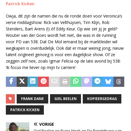
Patrick Kicken
Owja, dit zijn de namen die nu de ronde doen voor Veronica’s
verse middagshow: Rick van Velthuysen, Tim Klijn, Rob
Stenders, Bart Arens (!) óf Eddy Keur. Op wie zet jij je geld?
Wouter van der Goes wordt het niet, die was in de running
voor PD van 538. Dat De Mol iemand bij de marktleider wil
wegkapen is overduidelijk. Ook dat er maar weinig jong, nieuw
talent origineel genoeg is voor een dagelijkse show. Of ze
zeggen zelf nee, zoals Igmar Felicia op de late avond bij 538:
‘ik focus me liever op mijn tv carriere’.
FRANK DANE
GIEL BEELEN
KOPIEERGEDRAG
PATRICK KICKEN
VORIGE
Giel Beelen en Frans Hoek op De Perstribune van