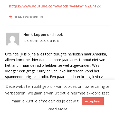
https://www.youtube.com/watch?v=NAW1NZGnt2k
BEANTWOORDEN
Henk Leppers
schreef:
10 OKTOBER 2020 OM 15:46
Uiteindelijk is bijna alles toch terug te herleiden naar Amerika,
alleen komt het hier dan een paar jaar later. Ik houd niet van
het land, maar de radio hebben ze wel uitgevonden. Was
vroeger een grage Curry en van Inkel luisteraar, vond het
spannende originele radio. Een paar jaar later kreeg ik via via
oude tapes van de Z Morning Zoo, dat bestond dus voor een
Deze website maakt gebruik van cookies om uw ervaring te
groot deel uit de diverse items van Curry en van Inkel. Was
verbeteren. We gaan ervan uit dat je hiermee akkoord gaat,
nogal een deceptie, maar ook eye-opener. Geen idee wat er
momenteel radiowise in Amerika wordt uitgevonden, maar als
maar je kunt je afmelden als je dat wilt.
Accepteer
het toch zo lastig is voor ons om origineel te zijn, zou ik mijn
Read More
DJ’s eens een paar weken daar heen sturen met de opdracht: