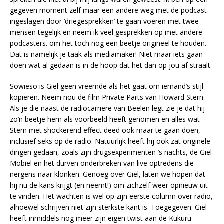
gegeven moment zelf maar een andere weg met de podcast
ingeslagen door ‘driegesprekken’ te gaan voeren met twee
mensen tegelijk en neem ik veel gesprekken op met andere
podcasters. om het toch nog een beetje origineel te houden.
Dat is namelijk je taak als mediamaker! Niet maar iets gaan
doen wat al gedaan is in de hoop dat het dan op jou af straalt.
Sowieso is Giel geen vreemde als het gaat om iemand’s stijl
kopiëren. Neem nou de film Private Parts van Howard Stern.
Als je die naast de radiocarriere van Beelen legt zie je dat hij
zo’n beetje hem als voorbeeld heeft genomen en alles wat
Stern met shockerend effect deed ook maar te gaan doen,
inclusief seks op de radio. Natuurlijk heeft hij ook zat originele
dingen gedaan, zoals zijn drugsexperimenten ’s nachts, de Giel
Mobiel en het durven onderbreken van live optredens die
nergens naar klonken. Genoeg over Giel, laten we hopen dat
hij nu de kans krijgt (en neemt!) om zichzelf weer opnieuw uit
te vinden. Het wachten is wel op zijn eerste column over radio,
alhoewel schrijven niet zijn sterkste kant is. Toegegeven: Giel
heeft inmiddels nog meer zijn eigen twist aan de Kukuru