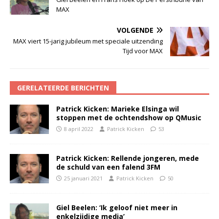
MAX
VOLGENDE
MAX viert 15-jarig jubileum met speciale uitzending
Tijd voor MAX
GERELATEERDE BERICHTEN
Patrick Kicken: Marieke Elsinga wil
stoppen met de ochtendshow op QMusic
8 april 2022
Patrick Kicken
53
Patrick Kicken: Rellende jongeren, mede
de schuld van een falend 3FM
25 januari 2021
Patrick Kicken
50
Giel Beelen: ‘Ik geloof niet meer in
enkelzijdige media’