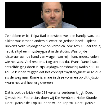
Ze hebben er bij Talpa Radio sowieso wel een handje van, iets
pikken wat iemand anders al exact zo gedaan heeft. Tijdens
‘Kicken’s Volle Vrijdagshow’ op Veronica, ook zo’n 10 jaar terug,
had ik altijd een mysteryguest in de studio. Waarbij de
luisteraar aan de hand van vragen van mijn kant moest raden
wie het was. Veel respons. Logisch dus dat Frank Dane éxact
hetzelfde ging doen in zijn vrijdagavondshow bij Radio 538. Nu
zou je kunnen zeggen dat het concept ‘mysteryguest’ al zo oud
als de weg naar Rome is, maar in deze vorm en op dit tijdstip
kwam het wel heel erg overeen.
Dat is ook de kritiek die 538 vaker te verduren krijgt. Doet
QMusic Het Foute Uur, doen wij Die Verrückte Halbe Stunde.
Doet QMusic de Top 40, doen wij de Top 50. Doet QMusic