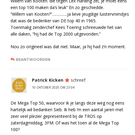
Willem van Kooten. die tegen Lex Harding zei, je moet eens
een top 100 maken da’s leuk” En zo geschiedde.
“Willem van Kooten?”…………..ja lieve jeugdige luistervriendjes
dat was de bedenker van DE top 40 in 1965.
Toenmalig zenderchef Kees Toering schreeuwde het van
alle daken, “hij had de Top 2000 uitgevonden.”
Nou zo origineel was dat niet. Maar, ja hij had z’n moment.
BEANTWOORDEN
Patrick Kicken
schreef:
10 OKTOBER 2020 OM 23:04
De Mega Top 50, waarvoor ik je langs deze weg nog eens
hartelijk wil bedanken Sieb. Ik heb ‘m een aantal jaren met
zeer veel plezier gepresenteerd bij de TROS op
zaterdagmiddag, 3FM. Of was het toen al de Mega Top
100?