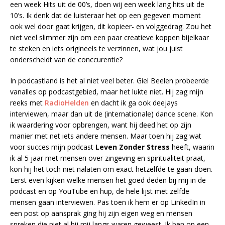
een week Hits uit de 00’s, doen wij een week lang hits uit de
10’s. Ik denk dat de luisteraar het op een gegeven moment
ook wel door gaat krijgen, dit kopieer- en volggedrag. Zou het
niet veel slimmer zijn om een paar creatieve koppen bijelkaar
te steken en iets origineels te verzinnen, wat jou juist
onderscheidt van de conccurentie?
In podcastland is het al niet veel beter. Giel Beelen probeerde
vanalles op podcastgebied, maar het lukte niet. Hij zag mijn
reeks met
RadioHelden
en dacht ik ga ook deejays
interviewen, maar dan uit de (internationale) dance scene. Kon
ik waardering voor opbrengen, want hij deed het op zijn
manier met net iets andere mensen. Maar toen hij zag wat
voor succes mijn podcast
Leven Zonder Stress
heeft, waarin
ik al 5 jaar met mensen over zingeving en spiritualiteit praat,
kon hij het toch niet nalaten om exact hetzelfde te gaan doen.
Eerst even kijken welke mensen het goed deden bij mij in de
podcast en op YouTube en hup, de hele lijst met zelfde
mensen gaan interviewen. Pas toen ik hem er op LinkedIn in
een post op aansprak ging hij zijn eigen weg en mensen
spreken die niet al bij mij langs waren geweest. Ik ben op een