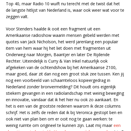
Top 40, maar Radio 10 wuift nu terecht met de twist dat het
de langste hitlijst van Nederland is, waar ook weer wat voor te
zeggen valt.
Voor Stenders haalde ik ooit een fragment uit een
Amerikaanse radioshow waarin mensen gebeld werden met
quotes van Jack Nicholson, het werd jarenlang een populair
item van hem waar hij het liet doen met fragmenten uit
Onderweg naar Morgen, Baantjer en later De Rijdende
Rechter. Uiteindelijk is Curry & Van Inkel natuurlijk ook
afgekeken van de ochtendshow bij het Amerikaanse Z100,
maar goed, daar zit dan nog een groot stuk zee tussen. Ken jij
nog een voorbeeld van schaamteloos kopieergedrag in
Nederland zonder bronvermelding? Dit houdt ons eigenlijk
stiekem gevangen in een radiolandschap met weinig beweging
en innovatie, vandaar dat ik het hier nu ook zo aankaart. En
het is een van de grootste redenen waarom ik deze columns
schrijf. Het is zelfs de reden dat ik bij Veronica gestopt ben en
ook niet van plan ben om er ooit nog te gaan werken: te
weinig ruimte om origineel te kunnen zijn. Laat mij maar
een