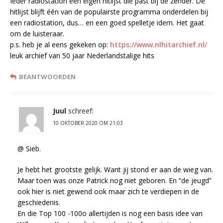
Ieder radiostation een eigen hitlijst die past bij de zender. De
hitlijst blijft één van de populairste programma onderdelen bij
een radiostation, dus… en een goed spelletje idem. Het gaat
om de luisteraar.
p.s. heb je al eens gekeken op:
https://www.nlhitarchief.nl/
leuk archief van 50 jaar Nederlandstalige hits
BEANTWOORDEN
Juul
schreef:
10 OKTOBER 2020 OM 21:03
@ Sieb.
Je hebt het grootste gelijk. Want jij stond er aan de wieg van.
Maar toen was onze Patrick nog niet geboren. En “de jeugd”
ook hier is niet gewend ook maar zich te verdiepen in de
geschiedenis.
En die Top 100 -100o allertijden is nog een basis idee van