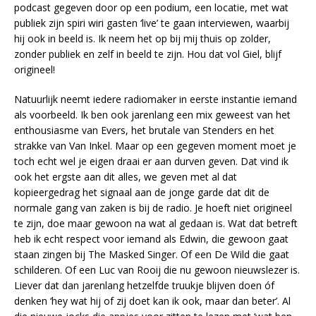
podcast gegeven door op een podium, een locatie, met wat
publiek zijn spiri wiri gasten ‘live’ te gaan interviewen, waarbij
hij ook in beeld is. Ik neem het op bij mij thuis op zolder,
zonder publiek en zelf in beeld te zijn. Hou dat vol Giel, blijf
origineel!
Natuurlijk neemt iedere radiomaker in eerste instantie iemand
als voorbeeld. Ik ben ook jarenlang een mix geweest van het
enthousiasme van Evers, het brutale van Stenders en het
strakke van Van Inkel. Maar op een gegeven moment moet je
toch echt wel je eigen draai er aan durven geven. Dat vind ik
ook het ergste aan dit alles, we geven met al dat
kopieergedrag het signaal aan de jonge garde dat dit de
normale gang van zaken is bij de radio. Je hoeft niet origineel
te zijn, doe maar gewoon na wat al gedaan is. Wat dat betreft
heb ik echt respect voor iemand als Edwin, die gewoon gaat
staan zingen bij The Masked Singer. Of een De Wild die gaat
schilderen. Of een Luc van Rooij die nu gewoon nieuwslezer is.
Liever dat dan jarenlang hetzelfde truukje blijven doen óf
denken ‘hey wat hij of zij doet kan ik ook, maar dan beter’. Al