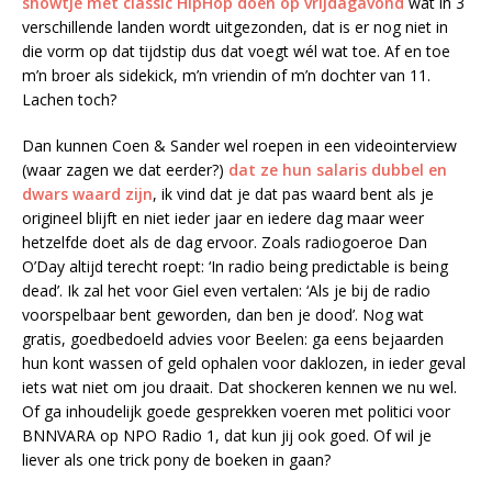
showtje met classic HipHop doen op vrijdagavond
wat in 3
verschillende landen wordt uitgezonden, dat is er nog niet in
die vorm op dat tijdstip dus dat voegt wél wat toe. Af en toe
m’n broer als sidekick, m’n vriendin of m’n dochter van 11.
Lachen toch?
Dan kunnen Coen & Sander wel roepen in een videointerview
(waar zagen we dat eerder?)
dat ze hun salaris dubbel en
dwars waard zijn
, ik vind dat je dat pas waard bent als je
origineel blijft en niet ieder jaar en iedere dag maar weer
hetzelfde doet als de dag ervoor. Zoals radiogoeroe Dan
O’Day altijd terecht roept: ‘In radio being predictable is being
dead’. Ik zal het voor Giel even vertalen: ‘Als je bij de radio
voorspelbaar bent geworden, dan ben je dood’. Nog wat
gratis, goedbedoeld advies voor Beelen: ga eens bejaarden
hun kont wassen of geld ophalen voor daklozen, in ieder geval
iets wat niet om jou draait. Dat shockeren kennen we nu wel.
Of ga inhoudelijk goede gesprekken voeren met politici voor
BNNVARA op NPO Radio 1, dat kun jij ook goed. Of wil je
liever als one trick pony de boeken in gaan?