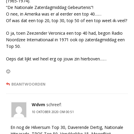
(1965-1974).
“De Nationale Zaterdagmiddag Gebeurtenis”!
O nee, in Amerika was er al eerder een top 40……
Of was dat een top 20, top 30, top 50 of een top weet-ik-veel?
O ja, toen Zeezender Veronica een top 40 had, begon Radio
Noordzee Internationaal in 1971 ook op zaterdagmiddag een
Top 50.
Oeps dat lijkt wel heel erg op jouw zin hierboven……
🙂
BEANTWOORDEN
Wdvm
schreef:
10 OKTOBER 2020 OM 00:51
En nog de Hilversum Top 30, Daverende Dertig, Nationale
Hitparade, TROS Top 50, Verukkelijke 15, Moordlijst,