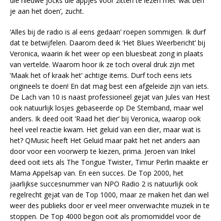
die nieuwe jocks die appjes voor zitten te lezen met ‘wat ben
je aan het doen’, zucht.
‘Alles bij de radio is al eens gedaan’ roepen sommigen. Ik durf
dat te betwijfelen. Daarom deed ik ‘Het Blues Weerbericht’ bij
Veronica, waarin ik het weer op een bluesbeat zong in plaats
van vertelde. Waarom hoor ik ze toch overal druk zijn met
‘Maak het of kraak het’ achtige items. Durf toch eens iets
origineels te doen! En dat mag best een afgeleide zijn van iets.
De Lach van 10 is naast professioneel gejat van Jules van Hest
ook natuurlijk losjes gebaseerde op De Stemband, maar wel
anders. Ik deed ooit ‘Raad het dier’ bij Veronica, waarop ook
heel veel reactie kwam. Het geluid van een dier, maar wat is
het? QMusic heeft Het Geluid maar pakt het net anders aan
door voor een voorwerp te kiezen, prima. Jeroen van Inkel
deed ooit iets als The Tongue Twister, Timur Perlin maakte er
Mama Appelsap van. En een succes. De Top 2000, het
jaarlijkse succesnummer van NPO Radio 2 is natuurlijk ook
regelrecht gejat van de Top 1000, maar ze maken het dan wel
weer des publieks door er veel meer onverwachte muziek in te
stoppen. De Top 4000 begon ooit als promomiddel voor de