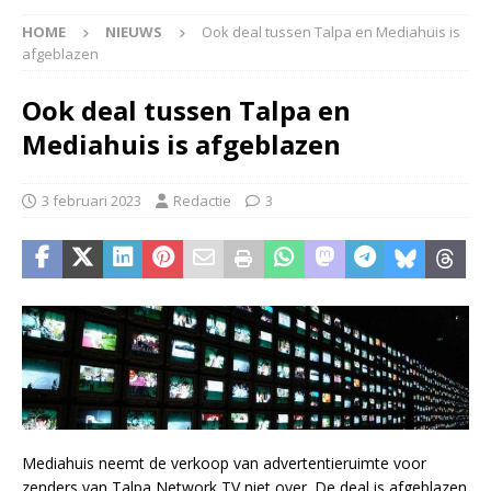
HOME
NIEUWS
Ook deal tussen Talpa en Mediahuis is
afgeblazen
Ook deal tussen Talpa en
Mediahuis is afgeblazen
3 februari 2023
Redactie
3
Mediahuis neemt de verkoop van advertentieruimte voor
zenders van Talpa Network TV niet over. De deal is afgeblazen