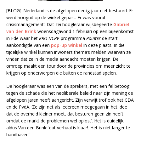
[BLOG] ‘Nederland is de afgelopen dertig jaar niet bestuurd. Er
werd hooguit op de winkel gepast. Er was vooral
crisismanagement’. Dat zei hoogleraar wijsbegeerte
Gabriël
van den Brink
woensdagavond 1 februari op een bijeenkomst
in Ede waar het
KRO-NCRV
-programma
Pointer
de start
aankondigde van een
pop-up winkel
in deze plaats. In die
tijdelijke winkel kunnen inwoners thema’s melden waarvan ze
vinden dat ze in de media aandacht moeten krijgen. De
omroep maakt een tour door de provincies om meer zicht te
krijgen op onderwerpen die buiten de randstad spelen.
De hoogleraar was een van de sprekers, met een fel betoog
tegen de schade die het neoliberale beleid naar zijn mening de
afgelopen jaren heeft aangericht. Zijn verwijt trof ook het CDA
en de PvdA. ‘Ze zijn net als iedereen meegegaan in het idee
dat de overheid kleiner moet, dat besturen geen zin heeft
omdat de markt de problemen wel oplost’. Het is duidelijk,
aldus Van den Brink: ‘dat verhaal is klaar!. Het is niet langer te
handhaven’.