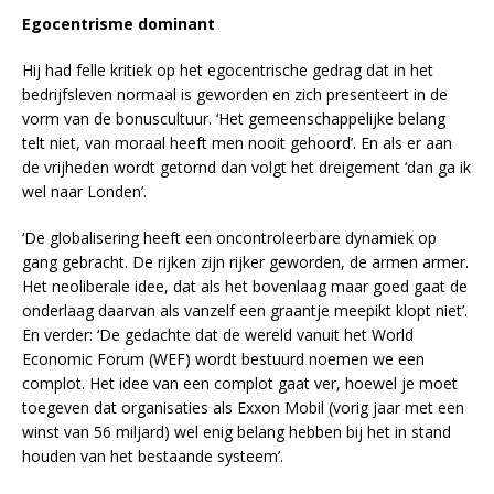
Egocentrisme dominant
Hij had felle kritiek op het egocentrische gedrag dat in het
bedrijfsleven normaal is geworden en zich presenteert in de
vorm van de bonuscultuur. ‘Het gemeenschappelijke belang
telt niet, van moraal heeft men nooit gehoord’. En als er aan
de vrijheden wordt getornd dan volgt het dreigement ‘dan ga ik
wel naar Londen’.
‘De globalisering heeft een oncontroleerbare dynamiek op
gang gebracht. De rijken zijn rijker geworden, de armen armer.
Het neoliberale idee, dat als het bovenlaag maar goed gaat de
onderlaag daarvan als vanzelf een graantje meepikt klopt niet’.
En verder: ‘De gedachte dat de wereld vanuit het World
Economic Forum (WEF) wordt bestuurd noemen we een
complot. Het idee van een complot gaat ver, hoewel je moet
toegeven dat organisaties als Exxon Mobil (vorig jaar met een
winst van 56 miljard) wel enig belang hebben bij het in stand
houden van het bestaande systeem’.