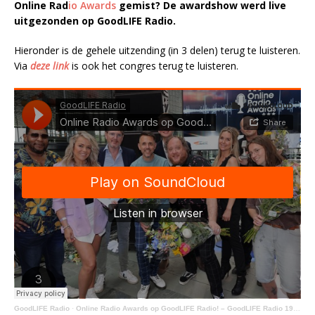
Online Rad
io Awards
gemist? De awardshow werd live
uitgezonden op GoodLIFE Radio.
Hieronder is de gehele uitzending (in 3 delen) terug te luisteren.
Via
deze link
is ook het congres terug te luisteren.
GoodLIFE Radio
·
Online Radio Awards op GoodLIFE Radio! – GoodLIFE Radio 19 mei 2022