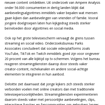
nieuwe content ontdekken. Uit onderzoek van Ampere Analysis
onder 56.000 consumenten in dertig landen blijkt dat
aanbevelingsalgoritmes inmiddels vaker bepalen wat mensen
gaan kijken dan aanbevelingen van vrienden of familie. Vooral
jongere doelgroepen laten hun kijkgedrag steeds sterker
beïnvloeden door algoritmes en social media.
Ook op het grote televisiescherm vervaagt de grens tussen
streaming en social video. Onderzoeksbureau Parks
Associates concludeert dat sociale videoplatforms zoals
YouTube, TikTok en Twitch inmiddels goed zijn voor ongeveer
20 procent van alle kijktijd op tv-schermen. Volgens het bureau
reageren streamingdiensten daarop door steeds vaker
creator-content, nichekanalen en andere social-achtige
elementen te integreren in hun aanbod.
Deloitte ziet daarnaast dat jonge kijkers zich steeds sterker
verbonden voelen met online creators dan met traditionele
televisiepersoonlijkheden. Streamingdiensten experimenteren
daarom steeds vaker met persoonlijke aanbevelingen, clips,
interactieve functies en fancommunities om gebruikers langer