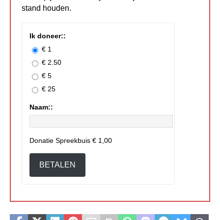
stand houden.
Ik doneer::
€ 1
€ 2.50
€ 5
€ 25
Naam::
Donatie Spreekbuis
€ 1,00
BETALEN