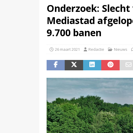
Onderzoek: Slecht 
(
PowNed doet aangifte na be
Mediastad afgelop
9.700 banen
26 maart 2021
Redactie
Nieuws