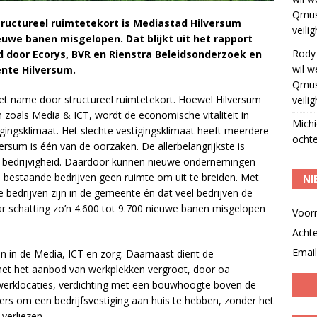
Qmus
tructureel ruimtetekort is Mediastad Hilversum
veili
ieuwe banen misgelopen. Dat blijkt uit het rapport
Rody
 door Ecorys, BVR en Rienstra Beleidsonderzoek en
wil w
nte Hilversum.
Qmus
et name door structureel ruimtetekort. Hoewel Hilversum
veili
 zoals Media & ICT, wordt de economische vitaliteit in
Michi
gingsklimaat. Het slechte vestigingsklimaat heeft meerdere
ochte
rsum is één van de oorzaken. De allerbelangrijkste is
or bedrijvigheid. Daardoor kunnen nieuwe ondernemingen
en bestaande bedrijven geen ruimte om uit te breiden. Met
NI
de bedrijven zijn in de gemeente én dat veel bedrijven de
ar schatting zo’n 4.600 tot 9.700 nieuwe banen misgelopen
Voor
Acht
Email
 in de Media, ICT en zorg. Daarnaast dient de
 het het aanbod van werkplekken vergroot, door oa
 werklocaties, verdichting met een bouwhoogte boven de
ers om een bedrijfsvestiging aan huis te hebben, zonder het
verliezen.