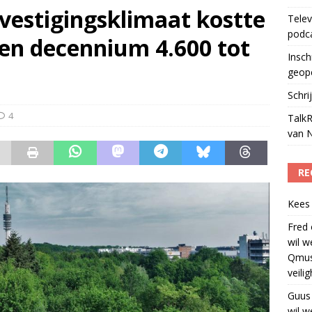
vestigingsklimaat kostte
Telev
laging cameraploeg
)
podc
en decennium 4.600 tot
Insch
geop
Schri
4
TalkR
van 
RE
Kees
Fred
wil w
Qmus
veili
Guus
wil w