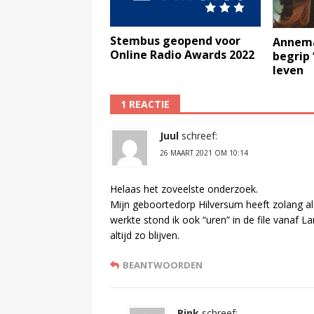
Stembus geopend voor
Annema
Online Radio Awards 2022
begrip 
leven
1 REACTIE
Juul
schreef:
26 MAART 2021 OM 10:14
Helaas het zoveelste onderzoek.
Mijn geboortedorp Hilversum heeft zolang al
werkte stond ik ook “uren” in de file vanaf L
altijd zo blijven.
BEANTWOORDEN
Rink
schreef: