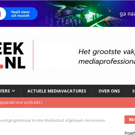
JFERS
ACTUELE MEDIAVACATURES
OVER ONS
S
ls apparaat voor podcasts
)
Podcast Awards geopend
)
RE
vestigingsklimaat kostte Mediastad afgelopen decennium
kbuis.nl Nieuwsbrief
)
PowN
tuele nieuwspodcast van Nederland
)