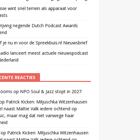
isie wint snel terrein als apparaat voor
asts
rijving negende Dutch Podcast Awards
end
jf je nu in voor de Spreekbuis.nl Nieuwsbrief
adio lanceert meest actuele nieuwspodcast
Nederland
CENTE REACTIES
 öoms
op
NPO Soul & Jazz stopt in 2027
op
Patrick Kicken: Miljuschka Witzenhausen
el naast Mattie Valk iedere ochtend op
ic, maar mag dat niet vanwege haar
gheid
op
Patrick Kicken: Miljuschka Witzenhausen
el naast Mattie Valk iedere ochtend op