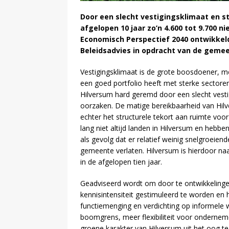
Door een slecht vestigingsklimaat en s
afgelopen 10 jaar zo’n 4.600 tot 9.700 n
Economisch Perspectief 2040 ontwikkeld
Beleidsadvies in opdracht van de gemee
Vestigingsklimaat is de grote boosdoener, m
een goed portfolio heeft met sterke sectoren
Hilversum hard geremd door een slecht vesti
oorzaken. De matige bereikbaarheid van Hilve
echter het structurele tekort aan ruimte vo
lang niet altijd landen in Hilversum en hebb
als gevolg dat er relatief weinig snelgroeien
gemeente verlaten. Hilversum is hierdoor na
in de afgelopen tien jaar.
Geadviseerd wordt om door te ontwikkelingen
kennisintensiteit gestimuleerd te worden en
functiemenging en verdichting op informele
boomgrens, meer flexibiliteit voor ondernem
groene karakter van Hilversum uit het oog te 