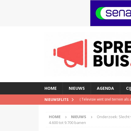
HOME
NIEUWS
AGENDA
CI
(
Televisie wint snel terrein a
NIEUWSFLITS
(
Inschrijving negende Dutch 
HOME
NIEUWS
Onderzoek: Slecht 
(
Schrijf je nu in voor de Spree
4.600 tot 9.700 banen
(
TalkRadio lanceert meest ac