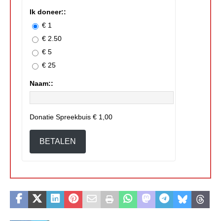
Ik doneer::
€ 1
€ 2.50
€ 5
€ 25
Naam::
Donatie Spreekbuis
€ 1,00
BETALEN