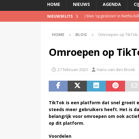
HOME
NIEUWS
AGENDA
CI
(
Man ‘opgesloten’ in Netflix-b
NIEUWSFLITS
(
Is de opgelegde boete een pe
HOME
BLOG
Omroepen op TikTok: 
(
Met verdwijnen NPO Campus Ra
(
Blog Guido van Nispen: Wie be
Omroepen op TikTo
(
Pim van de Kolk overleden
)
27 februari 2023
Hans van den Broek
TikTok is een platform dat snel groeit 
steeds meer gebruikers heeft. Het is 
belangrijk voor omroepen om ook actief 
op dit platform.
Voordelen