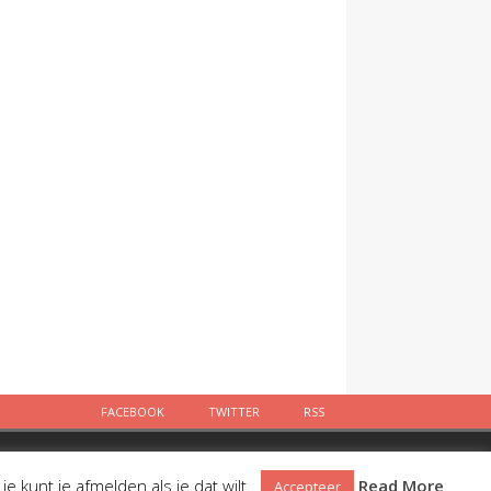
FACEBOOK
TWITTER
RSS
Facebook
Twitter
RSS
 kunt je afmelden als je dat wilt.
Read More
Accepteer