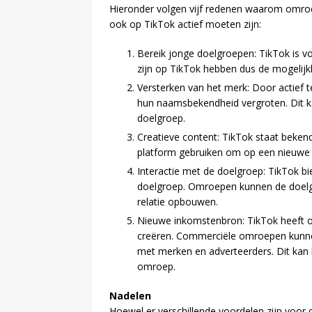
Hieronder volgen vijf redenen waarom omr
ook op TikTok actief moeten zijn:
Bereik jonge doelgroepen: TikTok is vo
zijn op TikTok hebben dus de mogelijk
Versterken van het merk: Door actief
hun naamsbekendheid vergroten. Dit ka
doelgroep.
Creatieve content: TikTok staat beken
platform gebruiken om op een nieuwe e
Interactie met de doelgroep: TikTok b
doelgroep. Omroepen kunnen de doelgr
relatie opbouwen.
Nieuwe inkomstenbron: TikTok heeft 
creëren. Commerciële omroepen kunn
met merken en adverteerders. Dit kan l
omroep.
Nadelen
Hoewel er verschillende voordelen zijn voor 