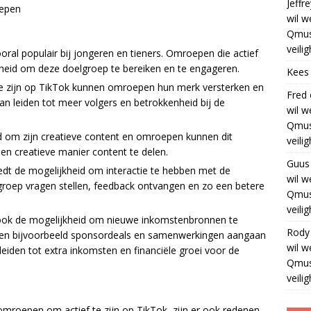
Jeffre
oepen
wil w
Qmus
veili
oral populair bij jongeren en tieners. Omroepen die actief
heid om deze doelgroep te bereiken en te engageren.
Kees
 te zijn op TikTok kunnen omroepen hun merk versterken en
Fred
n leiden tot meer volgers en betrokkenheid bij de
wil w
Qmus
d om zijn creatieve content en omroepen kunnen dit
veili
n creatieve manier content te delen.
Guus
iedt de mogelijkheid om interactie te hebben met de
wil w
oep vragen stellen, feedback ontvangen en zo een betere
Qmus
veili
ook de mogelijkheid om nieuwe inkomstenbronnen te
Rody
en bijvoorbeeld sponsordeals en samenwerkingen aangaan
wil w
eiden tot extra inkomsten en financiële groei voor de
Qmus
veili
omroepen om actief te zijn op TikTok, zijn er ook redenen