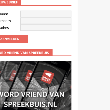
EUWSBRIEF
naam
ernaam
adres:
RD VRIEND VAN SPREEKBUIS