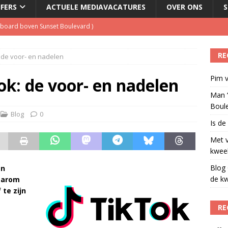
JFERS
ACTUELE MEDIAVACATURES
OVER ONS
S
illboard boven Sunset Boulevard
)
ulenschil voor Meta?
)
RE
de voor- en nadelen
dio wordt kweekvijver voor nieuw radiotalent steeds kleiner
)
Pim v
oordeelt de kwaliteit van de journalistiek?
)
k: de voor- en nadelen
Man ‘
Boul
Blog
0
Is de
Met 
kweek
Blog 
en
de kw
daarom
te zijn
RE