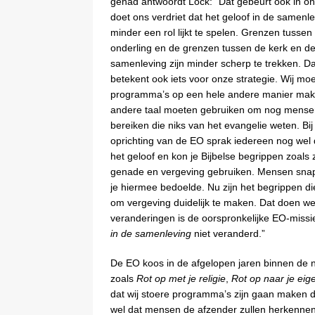
gehad antwoordt Lock: “Dat gebeurt ook in on
doet ons verdriet dat het geloof in de samenl
minder een rol lijkt te spelen. Grenzen tussen
onderling en de grenzen tussen de kerk en d
samenleving zijn minder scherp te trekken. D
betekent ook iets voor onze strategie. Wij mo
programma’s op een hele andere manier mak
andere taal moeten gebruiken om nog mense
bereiken die niks van het evangelie weten. Bij
oprichting van de EO sprak iedereen nog wel 
het geloof en kon je Bijbelse begrippen zoals
genade en vergeving gebruiken. Mensen sna
je hiermee bedoelde. Nu zijn het begrippen 
om vergeving duidelijk te maken. Dat doen 
veranderingen is de oorspronkelijke EO-missi
in de samenleving
niet veranderd.”
De EO koos in de afgelopen jaren binnen de 
zoals
Rot op met je religie
,
Rot op naar je eig
dat wij stoere programma’s zijn gaan maken 
wel dat mensen de afzender zullen herkennen