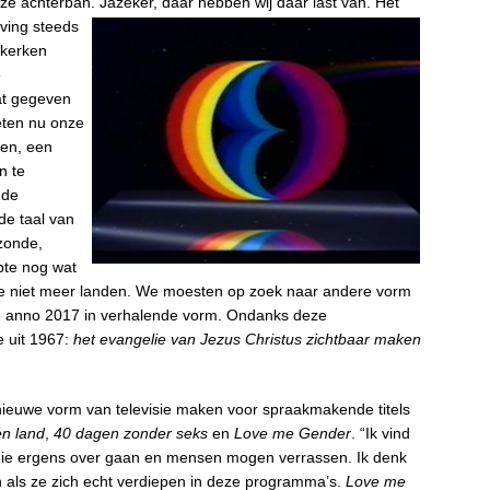
ze achterban. Jazeker, daar hebben wij daar last van. Het
eving steeds
 kerken
e
at gegeven
eten nu onze
en, een
n te
 de
de taal van
 zonde,
pte nog wat
die niet meer landen. We moesten op zoek naar andere vorm
we anno 2017 in verhalende vorm. Ondanks deze
e uit 1967:
het evangelie van Jezus Christus zichtbaar maken
nieuwe vorm van televisie maken voor spraakmakende titels
en land
,
40 dagen zonder seks
en
Love me Gender
. “Ik vind
die ergens over gaan en mensen mogen verrassen. Ik denk
 als ze zich echt verdiepen in deze programma’s.
Love me