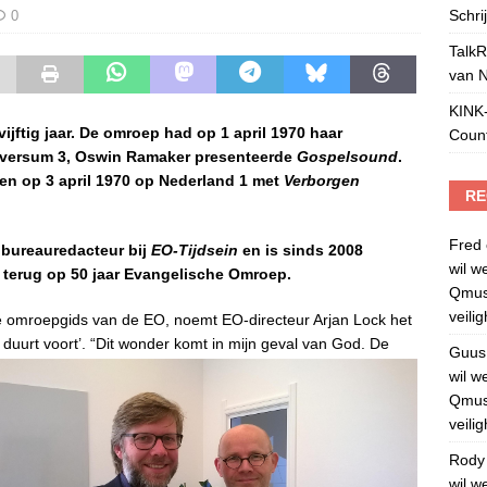
Schri
0
TalkR
van 
KINK-
ijftig jaar. De omroep had op 1 april 1970 haar
Count
ilversum 3, Oswin Ramaker presenteerde
Gospelsound
.
ien op 3 april 1970 op Nederland 1 met
Verborgen
RE
Fred
 bureauredacteur bij
EO-Tijdsein
en is sinds 2008
wil w
t terug op 50 jaar Evangelische Omroep.
Qmusi
veili
e omroepgids van de EO, noemt EO-directeur Arjan Lock het
 duurt voort’.
“Dit wonder komt in mijn geval van God. De
Guus
wil w
Qmusi
veili
Rody
wil w