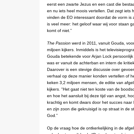
eerst een zwarte Jezus en een cast die bestaa
en nu iets heel moois vertellen. Dat zegt iet
vinden de EO interessant doordat de vorm is aan
is veel meer: het geloof waar wij voor staan 
komt of niet.”
The Passion
werd in 2011, vanuit Gouda, voo
miljoen kijkers. Inmiddels is het televisieprogr
Gouda betekende voor Arjan Lock persoonlijk veel
was er vanuit de achterban en intern de kritie
Daarover is een stevige discussie over gevoe
verhaal op deze manier konden vertellen of h
keken 3,2 miljoen mensen, de editie van af
kijkers. “Het gaat niet ten koste van de boods
en hoe het aansluit bij deze tijd van angst,
krachtig en komt dwars door het succes naar b
en zijn zoon die gekruisigd is op straat in de
God.”
Op de vraag hoe de ontkerkelijking in de afge