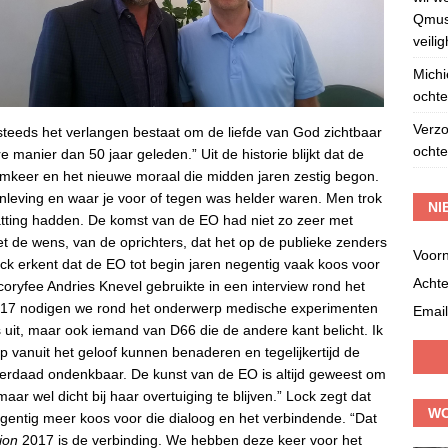
Qmusi
veili
Michi
ochte
Verz
teeds het verlangen bestaat om de liefde van God zichtbaar
ochte
manier dan 50 jaar geleden.” Uit de historie blijkt dat de
omkeer en het nieuwe moraal die midden jaren zestig begon.
enleving en waar je voor of tegen was helder waren. Men trok
NI
atting hadden. De komst van de EO had niet zo zeer met
 de wens, van de oprichters, dat het op de publieke zenders
Voor
k erkent dat de EO tot begin jaren negentig vaak koos voor
Acht
coryfee Andries Knevel gebruikte in een interview rond het
2017 nodigen we rond het onderwerp medische experimenten
Email
 uit, maar ook iemand van D66 die de andere kant belicht. Ik
 vanuit het geloof kunnen benaderen en tegelijkertijd de
derdaad ondenkbaar. De kunst van de EO is altijd geweest om
ar wel dicht bij haar overtuiging te blijven.” Lock zegt dat
WO
egentig meer koos voor die dialoog en het verbindende. “Dat
ion
2017 is de verbinding. We hebben deze keer voor het