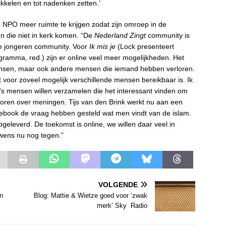
rikkelen en tot nadenken zetten.’
de NPO meer ruimte te krijgen zodat zijn omroep in de
n die niet in kerk komen. “De
Nederland Zingt
community is
ze jongeren community. Voor
Ik mis je
(Lock presenteert
ogramma, red.) zijn er online veel meer mogelijkheden. Het
ensen, maar ook andere mensen die iemand hebben verloren.
t voor zoveel mogelijk verschillende mensen bereikbaar is. Ik
a’s mensen willen verzamelen die het interessant vinden om
ithoren over meningen. Tijs van den Brink werkt nu aan een
ebook de vraag hebben gesteld wat men vindt van de islam.
geleverd. De toekomst is online, we willen daar veel in
wens nu nog tegen.”
VOLGENDE
n
Blog: Mattie & Wietze goed voor ‘zwak
merk’ Sky Radio