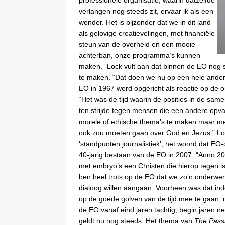
verlangen nog steeds zit, ervaar ik als een
wonder. Het is bijzonder dat we in dit land
als gelovige creatievelingen, met financiële
steun van de overheid en een mooie
achterban, onze programma’s kunnen
maken.” Lock vult aan dat binnen de EO nog s
te maken. “Dat doen we nu op een hele andere 
EO in 1967 werd opgericht als reactie op de 
“Het was de tijd waarin de posities in de sam
ten strijde tegen mensen die een andere opv
morele of ethische thema’s te maken maar met
ook zou moeten gaan over God en Jezus.” Loc
‘standpunten journalistiek’, het woord dat EO-
40-jarig bestaan van de EO in 2007. “Anno 
met embryo’s een Christen die hierop tegen is
ben heel trots op de EO dat we zo’n onderwerp
dialoog willen aangaan. Voorheen was dat in
op de goede golven van de tijd mee te gaan, ma
de EO vanaf eind jaren tachtig, begin jaren n
geldt nu nog steeds. Het thema van
The Pass