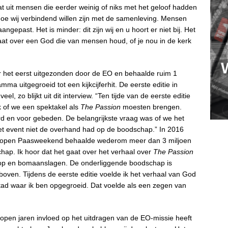
t uit mensen die eerder weinig of niks met het geloof hadden
s hoe wij verbindend willen zijn met de samenleving. Mensen
gepast. Het is minder: dit zijn wij en u hoort er niet bij. Het
gaat over een God die van mensen houd, of je nou in de kerk
r het eerst uitgezonden door de EO en behaalde ruim 1
amma uitgegroeid tot een kijkcijferhit. De eerste editie in
, zo blijkt uit dit interview. “Ten tijde van de eerste editie
k of we een spektakel als
The Passion
moesten brengen.
rd en voor gebeden. De belangrijkste vraag was of we het
et event niet de overhand had op de boodschap.” In 2016
gelopen Paasweekend behaalde wederom meer dan 3 miljoen
chap. Ik hoor dat het gaat over het verhaal over
The Passion
 hoop en bomaanslagen. De onderliggende boodschap is
oven. Tijdens de eerste editie voelde ik het verhaal van God
 stad waar ik ben opgegroeid. Dat voelde als een zegen van
lopen jaren invloed op het uitdragen van de EO-missie heeft