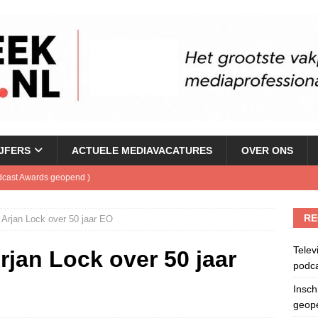
IJFERS
ACTUELE MEDIAVACATURES
OVER ONS
odcast Awards geopend
)
buis.nl Nieuwsbrief
)
RE
 Arjan Lock over 50 jaar EO
ele nieuwspodcast van Nederland
)
Telev
lanceert Jolene Country Radio
)
jan Lock over 50 jaar
podc
 apparaat voor podcasts
)
Insch
geop