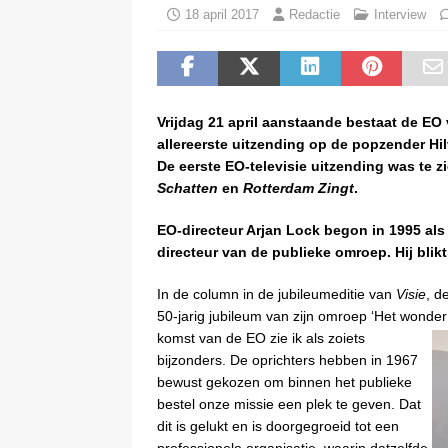
18 april 2017
Redactie
Interview
Vrijdag 21 april aanstaande bestaat de EO v
allereerste uitzending op de popzender H
De eerste EO-televisie uitzending was te z
Schatten
en
Rotterdam Zingt
.
EO-directeur Arjan Lock begon in 1995 als
directeur van de publieke omroep. Hij blik
In de column in de jubileumeditie van
Visie
, d
50-jarig jubileum van zijn omroep ‘Het wonder
komst van de EO zie ik als zoiets
bijzonders. De oprichters hebben in 1967
bewust gekozen om binnen het publieke
bestel onze missie een plek te geven. Dat
dit is gelukt en is doorgegroeid tot een
professionele organisatie, waarin datzelfde