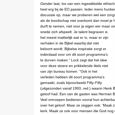
Gender
laat, los van een ingewikkelde ethisch
heel erg bij de EO passen. Ieder mens hunker
discussie op, maar we proberen wel een zorgv
als de boodschap niet overkomt dan moet je het
durft te nemen, niet voor je eigen eer maar o
snede zich afspeelt. Je talent
begraven is
het meest makkelijk wat er is, maar er zijn
verhalen in de Bijbel waarbij dat niet
beloont wordt. Bijbelse inspiratie zorgt er
inderdaad voor om dit soort programma’s
te durven maken.” Lock zegt dat het idee
voor deze stoere en prikkelende titels niet
van zijn bureau komen. “Ook in het
verleden hebben dit soort programma’s
gemaakt, zoals bijvoorbeeld
Fifty-Fifty
(uitgezonden vanaf 1993, red.) waarin Henk 
geloof had. Een van de gasten was Herman Bro
Veel omroepen bedienen vooral hun achterba
over het geloof. Maar ze zeggen ook: ‘Maak ze
kerk. Maak ze ook voor mensen die God nog n