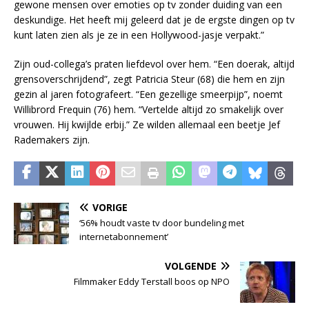
ge­wo­ne men­sen over emo­ties op tv zon­der dui­ding van een
des­kun­di­ge. Het heeft mij ge­leerd dat je de erg­ste din­gen op tv
kunt la­ten zien als je ze in een Hol­ly­wood-jas­je ver­pakt.”
Zijn oud-col­le­ga’s pra­ten lief­de­vol over hem. “Een doe­rak, al­tijd
grens­over­schrij­dend”, zegt Pa­tri­cia Steur (68) die hem en zijn
ge­zin al ja­ren fo­to­gra­feert. “Een ge­zel­li­ge smeer­pijp”, noemt
Wil­li­brord Fre­quin (76) hem. “Ver­tel­de al­tijd zo sma­ke­lijk over
vrou­wen. Hij kwijl­de er­bij.” Ze wil­den al­le­maal een beet­je Jef
Ra­de­ma­kers zijn.
VORIGE
‘56% houdt vaste tv door bundeling met
internetabonnement’
VOLGENDE
Filmmaker Eddy Terstall boos op NPO