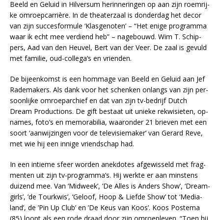
Beeld en Ge­luid in Hil­ver­sum her­in­ne­rin­gen op aan zijn roem­rij­
ke om­roep­car­riè­re. In de the­a­ter­zaal is don­der­dag het de­cor
van zijn suc­ces­for­mu­le ‘Klas­ge­no­ten’ – “Het eni­ge pro­gram­ma
waar ik echt mee ver­diend heb” – na­ge­bouwd. Wim T. Schip­
pers, Aad van den Heu­vel, Bert van der Veer. De zaal is ge­vuld
met fa­mi­lie, oud-col­le­ga’s en vrien­den.
De bij­een­komst is een hom­ma­ge van Beeld en Ge­luid aan Jef
Ra­de­ma­kers. Als dank voor het schen­ken on­langs van zijn per­
soon­lij­ke om­roe­par­chief en dat van zijn tv-be­drijf Dut­ch
Dream Pro­duc­ti­ons. De gift be­staat uit unie­ke re­kwi­sie­ten, op­
na­mes, fo­to’s en me­mo­ra­bi­lia, waar­on­der 21 brie­ven met een
soort ‘aan­wij­zin­gen voor de te­le­vi­sie­ma­ker’ van Gerard Reve,
met wie hij een in­ni­ge vriend­schap had.
In een in­tie­me sfeer wor­den anek­do­tes af­ge­wis­seld met frag­
men­ten uit zijn tv-pro­gram­ma’s. Hij werk­te er aan min­stens
dui­zend mee. Van ‘Mid­week’, ’De Al­les is An­ders Show’, ‘Dream­
girls’, ’de Tour­kwis’, ‘Ge­loof, Hoop & Lief­de Show’ tot ‘Me­dia­
land’, de ’Pin Up Club’ en ’De Keus van Koos’. Koos Poste­ma
(85) loopt als een rode draad door zijn om­roep­le­ven. “Toen hij