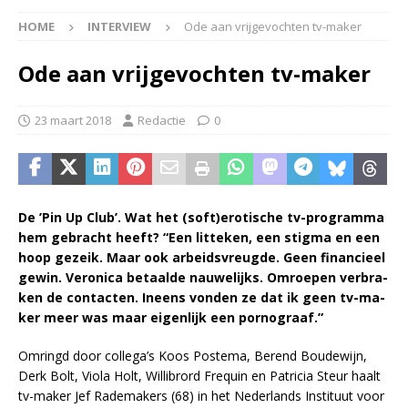
HOME
INTERVIEW
Ode aan vrijgevochten tv-maker
Ode aan vrijgevochten tv-maker
23 maart 2018
Redactie
0
De ’Pin Up Club’. Wat het (soft)ero­ti­sche tv-pro­gram­ma
hem ge­bracht heeft? “Een lit­te­ken, een stig­ma en een
hoop ge­zeik. Maar ook ar­beids­vreug­de. Geen fi­nan­ci­eel
ge­win. Vero­ni­ca be­taal­de nau­we­lijks. Om­roe­pen ver­bra­
ken de con­tac­ten. In­eens von­den ze dat ik geen tv-ma­
ker meer was maar ei­gen­lijk een por­no­graaf.”
Om­ringd door col­le­ga’s Koos Poste­ma, Be­rend Bou­de­wijn,
Derk Bolt, Vi­o­la Holt, Wil­li­brord Fre­quin en Pa­tri­cia Steur haalt
tv-ma­ker Jef Ra­de­ma­kers (68) in het Ne­der­lands In­sti­tuut voor