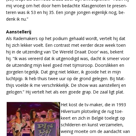
mij vroeg om het door hem be­dach­te Klas­ge­no­ten te pre­sen­
te­ren was ik 53 en hij 35. Een jon­ge jon­gen ei­gen­lijk nog, be­
denk ik nu.”
Aan­stel­le­rij
Als Ra­de­ma­kers op het po­di­um ge­haald wordt, ver­telt hij dat
hij zich lek­ker voelt. Een con­trast met eer­der deze week toen
hij in de uit­zen­ding van ’De We­reld Draait Door’ was, be­kent
hij. “Ik was ver­eerd dat ik uit­ge­no­digd was, dacht ik smeer voor
de uit­zen­ding mijn keel goed met tijm­si­roop. Door­slik­ken en
gor­ge­len te­ge­lijk. Dat ging niet lek­ker, ik gooi­de het in mijn
lucht­pijp. Ik heb thuis twee uur op de grond ge­le­gen. Bij Mat­
thijs voel­de ik me ver­schrik­ke­lijk. De show was aan­stel­le­rij en
ge­lo­gen.” Hij ver­telt het als een goe­de grap. De zaal ligt plat.
Het kost de tv-ma­ker, die in 1993
Hil­ver­sum plot­se­ling de rug toe­
keert en zich in Bel­gië toe­legt op
schil­de­ren en kunst ver­za­me­len,
wei­nig moei­te om de aan­dacht van