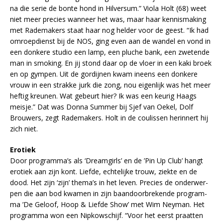
na die se­rie de bon­te hond in Hil­ver­sum.” Vi­o­la Holt (68) weet
niet meer pre­cies wan­neer het was, maar haar ken­nis­ma­king
met Ra­de­ma­kers staat haar nog hel­der voor de geest. “Ik had
om­roep­dienst bij de NOS, ging even aan de wan­del en vond in
een don­ke­re stu­dio een lamp, een plu­che bank, een zwe­ten­de
man in smo­king. En jij stond daar op de vloer in een kaki broek
en op gym­pen. Uit de gor­dij­nen kwam in­eens een don­ke­re
vrouw in een strak­ke jurk die zong, nou ei­gen­lijk was het meer
hef­tig kreu­nen. Wat ge­beurt hier? Ik was een keu­rig Haags
meis­je.” Dat was Don­na Sum­mer bij Sjef van Oe­kel, Dolf
Brou­wers, zegt Ra­de­ma­kers. Holt in de cou­lis­sen her­in­nert hij
zich niet.
Ero­tiek
Door pro­gram­ma’s als ‘Dream­girls’ en de ’Pin Up Club’ hangt
ero­tiek aan zijn kont. Lief­de, ech­te­lij­ke trouw, ziek­te en de
dood. Het zijn ‘zijn’ the­ma’s in het le­ven. Pre­cies de on­der­wer­
pen die aan bod kwa­men in zijn baandoor­bre­ken­de pro­gram­
ma ’De Ge­loof, Hoop & Lief­de Show’ met Wim Ney­man. Het
pro­gram­ma won een Nip­kow­schijf. “Voor het eerst praat­ten