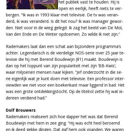
het pu­bliek vast te hou­den. Hij is
open en eer­lijk, heeft niets te ver­
ber­gen. “Ik was in 1993 klaar met te­le­vi­sie. De tv was ver­an­
derd, ik was ver­an­derd. Is dit het nou? Ik was ma­na­ger ge­wor­
den. Niet voor in de wieg ge­legd. Ik zag het beeld van De Mol,
Van den Ende en De Win­ter op­doe­men. Zo wil­de ik niet zijn.”
Ra­de­ma­kers laat dan een schat aan bij­zon­de­re pro­gram­ma’s
ach­ter. Le­gen­da­risch is de vier­de­li­ge NOS-se­rie over 25 jaar te­
le­vi­sie die hij met Be­rend Bou­de­wijn (81) maakt. Bou­de­wijn is
dan op het top­punt van zijn po­pu­la­ri­teit met zijn ’BB-Kwis’,
waar mil­joe­nen men­sen naar kij­ken. “Jef on­der­zocht in die se­
rie ei­gen­lijk wat je kunt doen met te­le­vi­sie. Een pro­fes­sor in­ter­
view­den we niet voor een boe­ken­kast maar lig­gend in bad. Het
was een gro­te ont­dek­kings­tocht. Op de ti­tel­rol zet­te hij wat ie­
der­een ver­diend had.”
Dolf Brou­wers
Ra­de­ma­kers re­a­li­seert zich hoe dap­per het was dat Be­rend
Bou­de­wijn met hem in zee ging. “Hij was echt heel be­roemd
en ik deed gek­ke din­gen. Dat gaf hem ook vij­an­den. We wa­ren