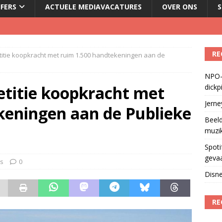
JFERS
ACTUELE MEDIAVACATURES
OVER ONS
S
Fonos: een nieuwe muzikale ontmoetingsplek
)
RE
titie koopkracht met ruim 1.500 handtekeningen aan de
del podcasts in gevaar met skipknop
)
NPO-
eamingkanalen
)
etitie koopkracht met
dickp
geschorst na dickpic in groepsapp
)
Jern
keningen aan de Publieke
Beeld
muzi
Spoti
geva
s
0
Disne
RE