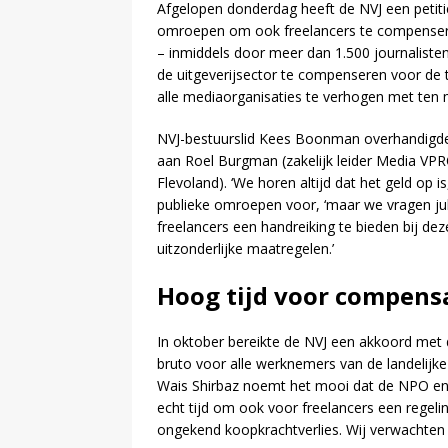
Afgelopen donderdag heeft de NVJ een petit
omroepen om ook freelancers te compenseren 
– inmiddels door meer dan 1.500 journaliste
de uitgeverijsector te compenseren voor de t
alle mediaorganisaties te verhogen met ten 
NVJ-bestuurslid Kees Boonman overhandigde
aan Roel Burgman (zakelijk leider Media VP
Flevoland). ‘We horen altijd dat het geld op
publieke omroepen voor, ‘maar we vragen jull
freelancers een handreiking te bieden bij deze
uitzonderlijke maatregelen.’
Hoog tijd voor compensa
In oktober bereikte de NVJ een akkoord me
bruto voor alle werknemers van de landelijk
Wais Shirbaz noemt het mooi dat de NPO en 
echt tijd om ook voor freelancers een regeli
ongekend koopkrachtverlies. Wij verwachten 