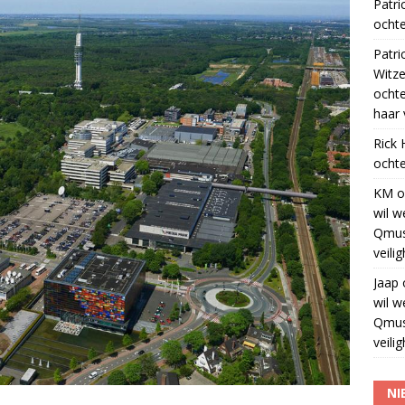
Patri
ochte
Patri
Witze
ocht
haar 
Rick
ochte
KM
o
wil w
Qmus
veili
Jaap
wil w
Qmus
veili
NI