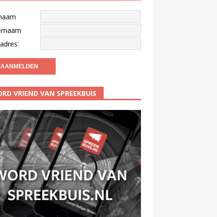
naam
ernaam
adres:
RD VRIEND VAN SPREEKBUIS