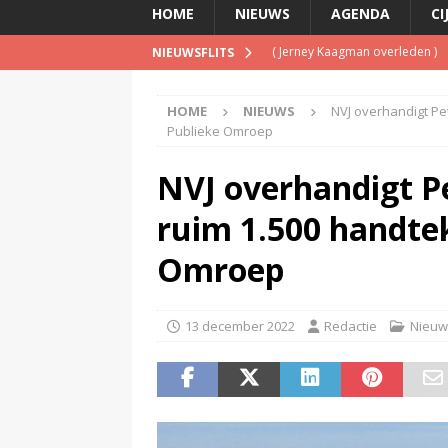
HOME
NIEUWS
AGENDA
CI
(
Jerney Kaagman overleden
)
NIEUWSFLITS
(
Beeld & Geluid presenteert 
HOME
NIEUWS
NVJ overhandigt Pe
(
Spotify brengt advertentiemo
Publieke Omroep
(
Disney overweegt gratis str
NVJ overhandigt P
(
NPO-manager Menno de Boer 
ruim 1.500 handte
Omroep
13 december 2022
Redactie
Nieuw