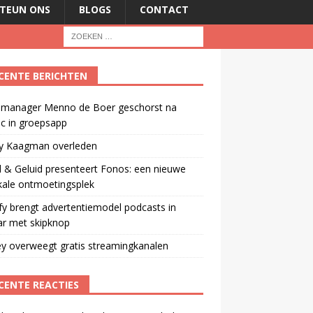
TEUN ONS
BLOGS
CONTACT
CENTE BERICHTEN
manager Menno de Boer geschorst na
ic in groepsapp
ey Kaagman overleden
 & Geluid presenteert Fonos: een nieuwe
kale ontmoetingsplek
fy brengt advertentiemodel podcasts in
ar met skipknop
y overweegt gratis streamingkanalen
CENTE REACTIES