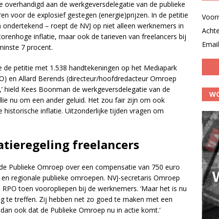
ie overhandigd aan de werkgeversdelegatie van de publieke
voor de explosief gestegen (energie)prijzen. In de petitie
Voor
n ondertekend – roept de NVJ op niet alleen werknemers in
Acht
orenhoge inflatie, maar ook de tarieven van freelancers bij
Email
minste 7 procent.
 de petitie met 1.538 handtekeningen op het Mediapark
RO) en Allard Berends (directeur/hoofdredacteur Omroep
 is,’ hield Kees Boonman de werkgeversdelegatie van de
WO
ie nu om een ander geluid. Het zou fair zijn om ook
 historische inflatie. Uitzonderlijke tijden vragen om
tieregeling freelancers
t de Publieke Omroep over een compensatie van 750 euro
e en regionale publieke omroepen. NVJ-secretaris Omroep
RPO toen vooropliepen bij de werknemers. ‘Maar het is nu
ng te treffen. Zij hebben net zo goed te maken met een
dan ook dat de Publieke Omroep nu in actie komt.’