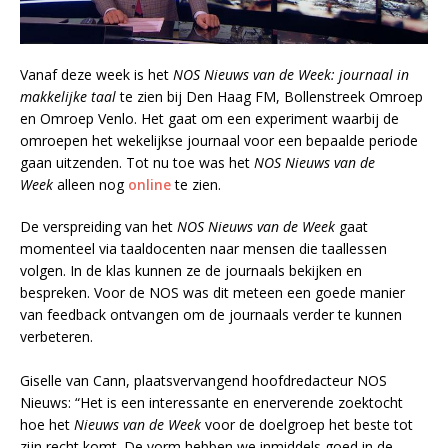
Vanaf deze week is het
NOS Nieuws van de Week:
journaal in
makkelijke taal
te zien bij Den Haag FM, Bollenstreek Omroep
en Omroep Venlo. Het gaat om een experiment waarbij de
omroepen het wekelijkse journaal voor een bepaalde periode
gaan uitzenden. Tot nu toe was het
NOS Nieuws van de
Week
alleen nog
online
te zien.
De verspreiding van het
NOS Nieuws van de Week
gaat
momenteel via taaldocenten naar mensen die taallessen
volgen. In de klas kunnen ze de journaals bekijken en
bespreken. Voor de NOS was dit meteen een goede manier
van feedback ontvangen om de journaals verder te kunnen
verbeteren.
Giselle van Cann, plaatsvervangend hoofdredacteur NOS
Nieuws: “Het is een interessante en enerverende zoektocht
hoe het
Nieuws van de Week
voor de doelgroep het beste tot
zijn recht komt. De vorm hebben we inmiddels goed in de