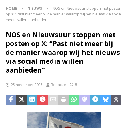
HOME
NIEUWS
NOS en Nieuwsuur stoppen met posten
op X: “Past niet meer bij de manier waarop wij het nieuws via social
media willen aanbieden”
NOS en Nieuwsuur stoppen met
posten op X: “Past niet meer bij
de manier waarop wij het nieuws
via social media willen
aanbieden”
25 november 2025
Redactie
8