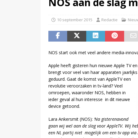
NOS aan de slag m
(
NPO-manager Menno de Boer 
10 september 2015
Redactie
Nieu
NOS start ook met veel andere media-innova
Apple heeft gisteren hun nieuwe Apple TV e
brengt voor veel van haar apparaten jaarlijks 
geduurd. Gaat de
komst van AppleTV een
revolutie veroorzaken in tv-land? Veel
omroepen, waaronder NOS, hebben in
ieder geval al hun interesse in dit nieuwe
device getoond.
Lara Ankersmit (NOS):
‘Na gisterenavond
gaan wij wel aan de slag voor AppleTV. Wij h
een NL partij niet mogelijk om een tv app via