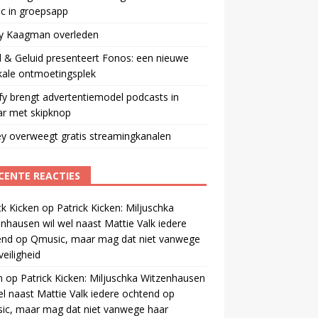
ic in groepsapp
ey Kaagman overleden
 & Geluid presenteert Fonos: een nieuwe
kale ontmoetingsplek
fy brengt advertentiemodel podcasts in
ar met skipknop
y overweegt gratis streamingkanalen
CENTE REACTIES
ck Kicken
op
Patrick Kicken: Miljuschka
nhausen wil wel naast Mattie Valk iedere
end op Qmusic, maar mag dat niet vanwege
veiligheid
m
op
Patrick Kicken: Miljuschka Witzenhausen
el naast Mattie Valk iedere ochtend op
ic, maar mag dat niet vanwege haar