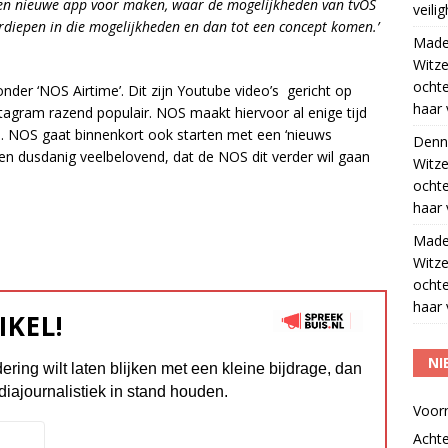
 een nieuwe app voor maken, waar de mogelijkheden van tvOS
veili
rdiepen in die mogelijkheden en dan tot een concept komen.’
Madel
Witze
ocht
er ‘NOS Airtime’. Dit zijn Youtube video’s gericht op
haar 
stagram razend populair. NOS maakt hiervoor al enige tijd
n. NOS gaat binnenkort ook starten met een ‘nieuws
Denn
en dusdanig veelbelovend, dat de NOS dit verder wil gaan
Witze
ocht
haar 
Madel
Witze
ocht
haar 
IKEL!
NI
dering wilt laten blijken met een kleine bijdrage, dan
diajournalistiek in stand houden.
Voor
Acht