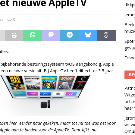
et nieuwe AppleTV
dickp
geschorst na dickpic in groepsapp
)
Jern
ws
0
Beeld
muzi
Spoti
geva
ties.
Disne
n bijbehorende besturingssysteem tvOS aangekondig. Apple
een nieuwe versie uit. Bij AppleTV heeft dit echter 3,5 jaar
RE
Patri
Witze
ocht
haar 
Jero
ebben hier eerder naar gekeken, maar tot nu toe was het voor
wil w
 Apple aan te bieden voor de AppleTV. Daar lijkt nu
Qmus