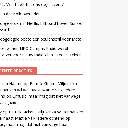
: ‘Wat heeft het ons opgeleverd?’
an der Kolk overleden
opgesloten’ in Netflix-billboard boven Sunset
evard
 opgelegde boete een peulenschil voor Meta?
verdwijnen NPO Campus Radio wordt
vijver voor nieuw radiotalent steeds kleiner
CENTE REACTIES
 van Haaren
op
Patrick Kicken: Miljuschka
nhausen wil wel naast Mattie Valk iedere
end op Qmusic, maar mag dat niet vanwege
veiligheid
y
op
Patrick Kicken: Miljuschka Witzenhausen
el naast Mattie Valk iedere ochtend op
ic, maar mag dat niet vanwege haar