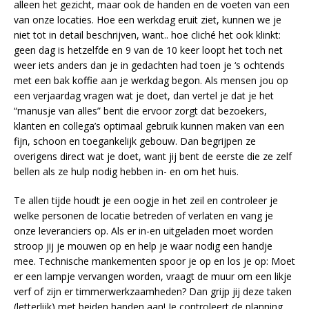
alleen het gezicht, maar ook de handen en de voeten van een
van onze locaties. Hoe een werkdag eruit ziet, kunnen we je
niet tot in detail beschrijven, want.. hoe cliché het ook klinkt:
geen dag is hetzelfde en 9 van de 10 keer loopt het toch net
weer iets anders dan je in gedachten had toen je ‘s ochtends
met een bak koffie aan je werkdag begon. Als mensen jou op
een verjaardag vragen wat je doet, dan vertel je dat je het
“manusje van alles” bent die ervoor zorgt dat bezoekers,
klanten en collega’s optimaal gebruik kunnen maken van een
fijn, schoon en toegankelijk gebouw. Dan begrijpen ze
overigens direct wat je doet, want jij bent de eerste die ze zelf
bellen als ze hulp nodig hebben in- en om het huis.
Te allen tijde houdt je een oogje in het zeil en controleer je
welke personen de locatie betreden of verlaten en vang je
onze leveranciers op. Als er in-en uitgeladen moet worden
stroop jij je mouwen op en help je waar nodig een handje
mee. Technische mankementen spoor je op en los je op: Moet
er een lampje vervangen worden, vraagt de muur om een likje
verf of zijn er timmerwerkzaamheden? Dan grijp jij deze taken
(letterlijk) met beiden handen aan! Je controleert de planning