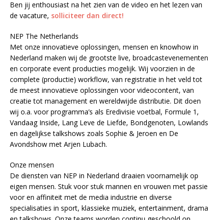
Ben jij enthousiast na het zien van de video en het lezen van
de vacature,
solliciteer dan direct!
NEP The Netherlands
Met onze innovatieve oplossingen, mensen en knowhow in
Nederland maken wij de grootste live, broadcastevenementen
en corporate event producties mogelijk. Wij voorzien in de
complete (productie) workflow, van registratie in het veld tot
de meest innovatieve oplossingen voor videocontent, van
creatie tot management en wereldwijde distributie. Dit doen
wij o.a. voor programma’s als Eredivisie voetbal, Formule 1,
Vandaag Inside, Lang Leve de Liefde, Bondgenoten, Lowlands
en dagelijkse talkshows zoals Sophie & Jeroen en De
Avondshow met Arjen Lubach.
Onze mensen
De diensten van NEP in Nederland draaien voornamelijk op
eigen mensen. Stuk voor stuk mannen en vrouwen met passie
voor en affiniteit met de media industrie en diverse
specialisaties in sport, klassieke muziek, entertainment, drama
en talkshows. Onze teams worden continu geschoold op