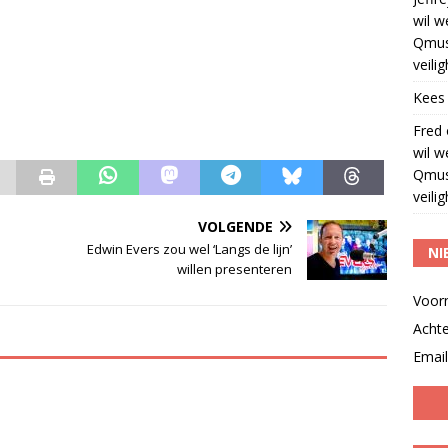
wil w
Qmus
veili
Kees
Fred
wil w
Qmus
veili
VOLGENDE
Edwin Evers zou wel ‘Langs de lijn’
NI
willen presenteren
Voor
Acht
Email