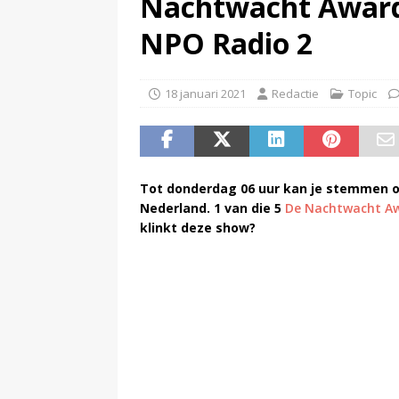
Nachtwacht Award 
(
Netflix wil met GTA VI uitgro
NPO Radio 2
18 januari 2021
Redactie
Topic
Tot donderdag 06 uur kan je stemmen op 
Nederland. 1 van die 5
De Nachtwacht A
klinkt deze show?