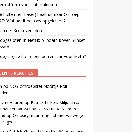
erplatform voor entertainment
cholte (Left Laser) haalt uit naar Omroep
: ‘Wat heeft het ons opgeleverd?’
an der Kolk overleden
opgesloten’ in Netflix-billboard boven Sunset
evard
 opgelegde boete een peulenschil voor Meta?
CENTE REACTIES
n
op
NOS-omroepster Noortje Roll
leden
 van Haaren
op
Patrick Kicken: Miljuschka
nhausen wil wel naast Mattie Valk iedere
end op Qmusic, maar mag dat niet vanwege
veiligheid
y
op
Patrick Kicken: Miljuschka Witzenhausen