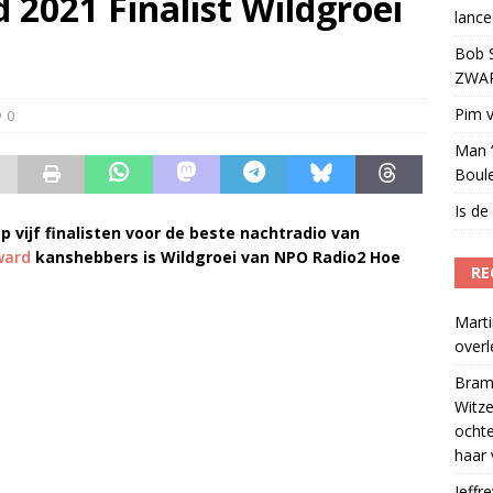
2021 Finalist Wildgroei
lance
eien tot lanceerplatform voor entertainment
)
Bob S
ZWART
Pim v
0
Man ‘
Boul
Is de
vijf finalisten voor de beste nachtradio van
ward
kanshebbers is Wildgroei van NPO Radio2 Hoe
RE
Marti
over
Bram
Witze
ocht
haar 
Jeffre