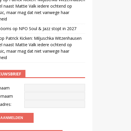
el naast Mattie Valk iedere ochtend op
ic, maar mag dat niet vanwege haar
gheid
 öoms
op
NPO Soul & Jazz stopt in 2027
op
Patrick Kicken: Miljuschka Witzenhausen
el naast Mattie Valk iedere ochtend op
ic, maar mag dat niet vanwege haar
gheid
EUWSBRIEF
naam
ernaam
adres: