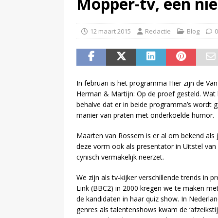
Mopper-tv, een nie
(
Spel uit Willem Ruis Lotto Sho
(
Patrick Kicken: Miljuschka Wi
12 maart 2015
Redactie
Blog
0
maar mag dat niet vanwege haa
In februari is het programma Hier zijn de 
Herman & Martijn: Op de proef gesteld. Wa
behalve dat er in beide programma’s wordt ge
manier van praten met onderkoelde humor.
Maarten van Rossem is er al om bekend als j
deze vorm ook als presentator in Uitstel van 
cynisch vermakelijk neerzet.
We zijn als tv-kijker verschillende trends i
Link (BBC2) in 2000 kregen we te maken met d
de kandidaten in haar quiz show. In Nederla
genres als talentenshows kwam de ‘afzeikstij