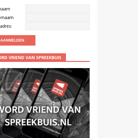
naam
ernaam
adres:
RD VRIEND VAN SPREEKBUIS