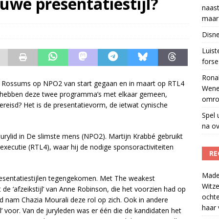
uwe presentatiestijl?
naast
w herleeft 40 jaar na overlijden presentator
)
maar 
tzenhausen wil wel naast Mattie Valk iedere ochtend op Qmusic,
Disne
r veiligheid
)
Luis
forse 
Ronal
Van Rossums op NPO2 van start gegaan en in maart op RTL4
Wene
t hebben deze twee programma’s met elkaar gemeen,
omro
reisd? Het is de presentatievorm, de ietwat cynische
Spel 
na ov
urylid in De slimste mens (NPO2). Martijn Krabbé gebruikt
executie (RTL4), waar hij de nodige sponsoractiviteiten
RE
Madel
n presentatiestijlen tegengekomen. Met The weakest
Witze
e ‘afzeikstijl’ van Anne Robinson, die het voorzien had op
ocht
nd nam Chazia Mourali deze rol op zich. Ook in andere
haar 
l’ voor. Van de juryleden was er één die de kandidaten het