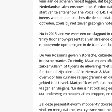
vuur aan de schenen moest leggen, dat begon 
Nederlandse talentenshows doet Gordon dat 
start van talentenshow The Voice (RTL4). H
ineens wennen aan coaches die de kandidate
optreden, zoals bij niet zuiver gezongen not
Nu in 2015 zien we weer een omslagpunt in
‘shiny floor show’-presentatie van stralende
mopperende opmerkingen in de trant van ‘lat
De Van Rossums geven historische, culturele
ironische manier. Zo eindigt Maarten een aflev
zakkenvullen.”, of tijdens de aflevering: “Het 
functioneel zijn allemaal.” In Herman & Mart
over voor hun culinaire reisprogramma en d
gebied is al teveel. Martijn: “Ik wil effe ru
vliegen en vliegen). “En dan is het ook nog ee
uur onderweg en hebben zitten proppen, en u
Zal deze presentatievorm ‘mopper-tv’ doorzet
vindt en meng dat met wat cynisme voor het i