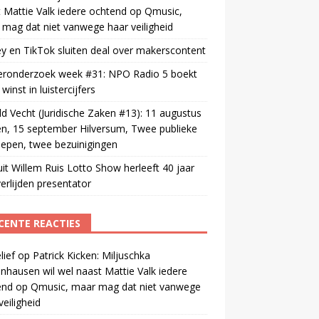
 Mattie Valk iedere ochtend op Qmusic,
mag dat niet vanwege haar veiligheid
y en TikTok sluiten deal over makerscontent
teronderzoek week #31: NPO Radio 5 boekt
winst in luistercijfers
d Vecht (Juridische Zaken #13): 11 augustus
n, 15 september Hilversum, Twee publieke
epen, twee bezuinigingen
uit Willem Ruis Lotto Show herleeft 40 jaar
erlijden presentator
CENTE REACTIES
ief
op
Patrick Kicken: Miljuschka
nhausen wil wel naast Mattie Valk iedere
end op Qmusic, maar mag dat niet vanwege
veiligheid