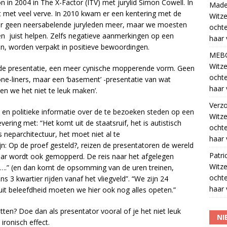
in 2004 in The X-Factor (ITV) met jurylid Simon Cowell. In
Madel
met veel verve. In 2010 kwam er een kentering met de
Witze
ier geen neersabelende juryleden meer, maar we moesten
ocht
n juist helpen. Zelfs negatieve aanmerkingen op een
haar 
en, worden verpakt in positieve bewoordingen.
MEB
Witze
 de presentatie, een meer cynische mopperende vorm. Geen
ocht
 one-liners, maar een ‘basement’ -presentatie van wat
haar 
en we het niet te leuk maken’.
Verz
 en politieke informatie over de te bezoeken steden op een
Witze
ering met: “Het komt uit de staatsruif, het is autistisch
ocht
is neparchitectuur, het moet niet al te
haar 
ijn: Op de proef gesteld?, reizen de presentatoren de wereld
Patri
aar wordt ook gemopperd. De reis naar het afgelegen
Witze
st na….” (en dan komt de opsomming van de uren treinen,
ocht
ns 3 kwartier rijden vanaf het vliegveld”. “We zijn 24
haar 
it beleefdheid moeten we hier ook nog alles opeten.”
ten? Doe dan als presentator vooral of je het niet leuk
NI
ronisch effect.