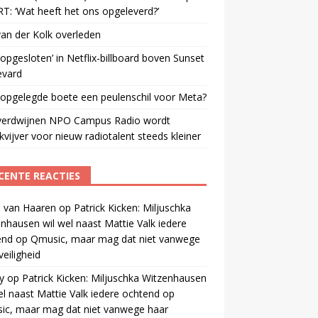
: ‘Wat heeft het ons opgeleverd?’
an der Kolk overleden
opgesloten’ in Netflix-billboard boven Sunset
evard
 opgelegde boete een peulenschil voor Meta?
verdwijnen NPO Campus Radio wordt
vijver voor nieuw radiotalent steeds kleiner
CENTE REACTIES
 van Haaren
op
Patrick Kicken: Miljuschka
nhausen wil wel naast Mattie Valk iedere
end op Qmusic, maar mag dat niet vanwege
veiligheid
y
op
Patrick Kicken: Miljuschka Witzenhausen
el naast Mattie Valk iedere ochtend op
ic, maar mag dat niet vanwege haar