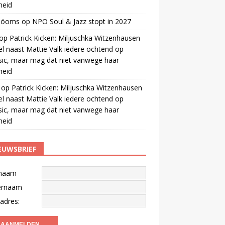
gheid
 öoms
op
NPO Soul & Jazz stopt in 2027
op
Patrick Kicken: Miljuschka Witzenhausen
el naast Mattie Valk iedere ochtend op
ic, maar mag dat niet vanwege haar
gheid
op
Patrick Kicken: Miljuschka Witzenhausen
el naast Mattie Valk iedere ochtend op
ic, maar mag dat niet vanwege haar
gheid
EUWSBRIEF
naam
ernaam
adres: