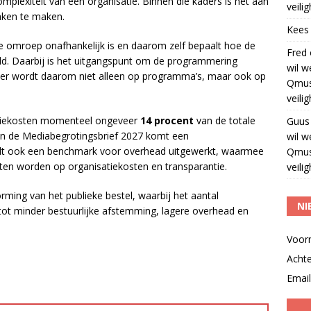
mplexiteit van een organisatie. Binnen die kaders is het aan
veili
aken te maken.
Kees
ke omroep onafhankelijk is en daarom zelf bepaalt hoe de
Fred
d. Daarbij is het uitgangspunt om de programmering
wil w
ster wordt daarom niet alleen op programma’s, maar ook op
Qmus
veili
satiekosten momenteel ongeveer
14 procent
van de totale
Guus
 In de Mediabegrotingsbrief 2027 komt een
wil w
dt ook een benchmark voor overhead uitgewerkt, waarmee
Qmus
ten worden op organisatiekosten en transparantie.
veili
ming van het publieke bestel, waarbij het aantal
NI
 tot minder bestuurlijke afstemming, lagere overhead en
Voor
Acht
Email