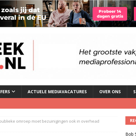
JFERS
ACTUELE MEDIAVACATURES
OVER ONS
S
illboard boven Sunset Boulevard
)
RE
: publieke omroep moet bezuinigingen ook in overhead
ulenschil voor Meta?
)
Bob S
dio wordt kweekvijver voor nieuw radiotalent steeds kleiner
)