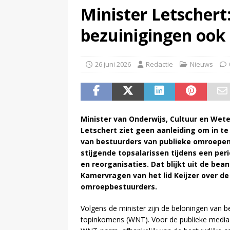
Minister Letscher
(
Bob Scholte (Left Laser) haal
bezuinigingen ook
26 juni 2026
Redactie
Nieuws
Minister van Onderwijs, Cultuur en Wet
Letschert ziet geen aanleiding om in te 
van bestuurders van publieke omroepen
stijgende topsalarissen tijdens een per
en reorganisaties. Dat blijkt uit de be
Kamervragen van het lid Keijzer over de
omroepbestuurders.
Volgens de minister zijn de beloningen van 
topinkomens (WNT). Voor de publieke media