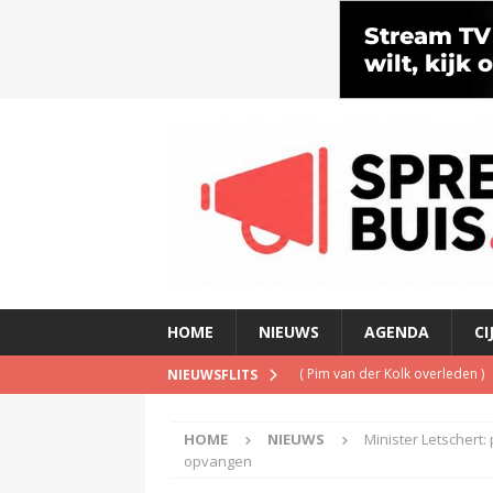
HOME
NIEUWS
AGENDA
CI
(
Pim van der Kolk overleden
)
NIEUWSFLITS
(
Man ‘opgesloten’ in Netflix-b
HOME
NIEUWS
Minister Letschert
(
Is de opgelegde boete een pe
opvangen
(
Met verdwijnen NPO Campus Ra