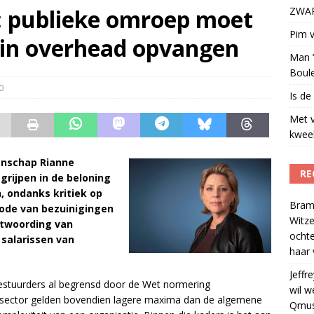
t: publieke omroep moet
ZWART
t uit naar Omroep ZWART: ‘Wat heeft het ons opgeleverd?’
)
Pim v
 in overhead opvangen
Man ‘
Boul
0
Is de
Met 
kweek
enschap Rianne
RE
grijpen in de beloning
, ondanks kritiek op
Bram
iode van bezuinigingen
Witze
antwoording van
ocht
 salarissen van
haar 
Jeffre
bestuurders al begrensd door de Wet normering
wil w
sector gelden bovendien lagere maxima dan de algemene
Qmus