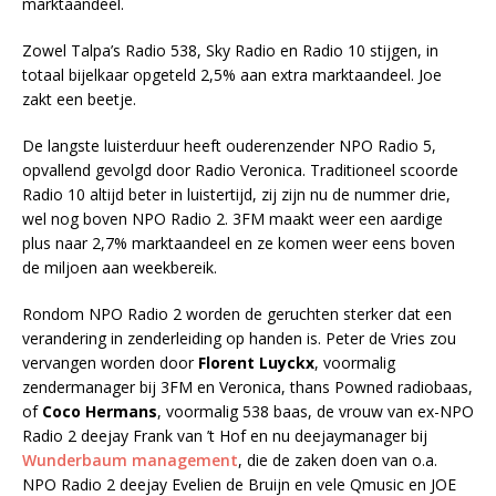
marktaandeel.
Zowel Talpa’s Radio 538, Sky Radio en Radio 10 stijgen, in
totaal bijelkaar opgeteld 2,5% aan extra marktaandeel. Joe
zakt een beetje.
De langste luisterduur heeft ouderenzender NPO Radio 5,
opvallend gevolgd door Radio Veronica. Traditioneel scoorde
Radio 10 altijd beter in luistertijd, zij zijn nu de nummer drie,
wel nog boven NPO Radio 2. 3FM maakt weer een aardige
plus naar 2,7% marktaandeel en ze komen weer eens boven
de miljoen aan weekbereik.
Rondom NPO Radio 2 worden de geruchten sterker dat een
verandering in zenderleiding op handen is. Peter de Vries zou
vervangen worden door
Florent Luyckx
, voormalig
zendermanager bij 3FM en Veronica, thans Powned radiobaas,
of
Coco Hermans
, voormalig 538 baas, de vrouw van ex-NPO
Radio 2 deejay Frank van ’t Hof en nu deejaymanager bij
Wunderbaum management
, die de zaken doen van o.a.
NPO Radio 2 deejay Evelien de Bruijn en vele Qmusic en JOE