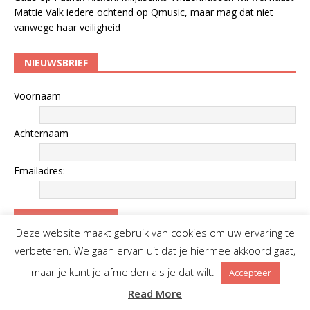
Mattie Valk iedere ochtend op Qmusic, maar mag dat niet
vanwege haar veiligheid
NIEUWSBRIEF
Voornaam
Achternaam
Emailadres:
Deze website maakt gebruik van cookies om uw ervaring te
verbeteren. We gaan ervan uit dat je hiermee akkoord gaat,
WORD VRIEND VAN SPREEKBUIS
maar je kunt je afmelden als je dat wilt.
Accepteer
Read More