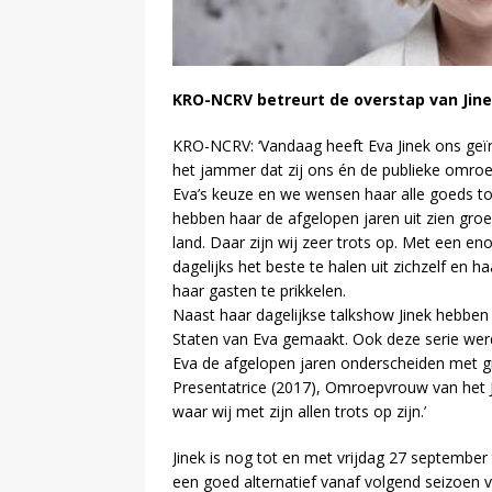
KRO-NCRV betreurt de overstap van Jin
KRO-NCRV: ‘Vandaag heeft Eva Jinek ons geï
het jammer dat zij ons én de publieke omroe
Eva’s keuze en we wensen haar alle goeds t
hebben haar de afgelopen jaren uit zien groe
land. Daar zijn wij zeer trots op. Met een e
dagelijks het beste te halen uit zichzelf en h
haar gasten te prikkelen.
Naast haar dagelijkse talkshow Jinek hebben
Staten van Eva gemaakt. Ook deze serie werd
Eva de afgelopen jaren onderscheiden met grot
Presentatrice (2017), Omroepvrouw van het J
waar wij met zijn allen trots op zijn.’
Jinek is nog tot en met vrijdag 27 septembe
een goed alternatief vanaf volgend seizoen v