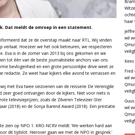
Bram
Witze
ocht
haar 
ek. Dat meldt de omroep in een statement.
Jeffre
wil w
nformeerd dat ze de overstap maakt naar RTL. Wij vinden
Qmus
p verlaat. Hoezeer we het ook betreuren, we respecteren
veili
oe. Eva is in de zomer van 2013 bij ons gekomen en we
ien tot één van de beste journalistieke anchors van ons
Kees
norme bevlogenheid en een grote persoonlijke drive weet ze
Fred
aar redactie. Ze weet haar kijkers elke avond te verrassen en
wil w
Qmus
 wij met Eva twee seizoenen van de reisserie De Verenigde
veili
 zeer goed ontvangen door de kijkers. Niet voor niets is
e televisieprijzen, zoals de Zilveren Televizier-Ster
Guus
aar (2018) en de Sonja Barend Award (2018). Een prestatie
wil w
Qmus
veili
r te zien op NPO 1. KRO-NCRV meldt: ‘We werken hard aan
oor dit tijdslot. Hierover gaan we met de NPO in gesprek.’