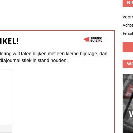
NI
Voor
Acht
Email
IKEL!
dering wilt laten blijken met een kleine bijdrage, dan
diajournalistiek in stand houden.
WO