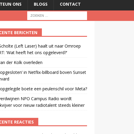
TEUN ONS
BLOGS
CONTACT
CENTE BERICHTEN
cholte (Left Laser) haalt uit naar Omroep
: ‘Wat heeft het ons opgeleverd?’
an der Kolk overleden
opgesloten’ in Netflix-billboard boven Sunset
evard
 opgelegde boete een peulenschil voor Meta?
verdwijnen NPO Campus Radio wordt
vijver voor nieuw radiotalent steeds kleiner
CENTE REACTIES