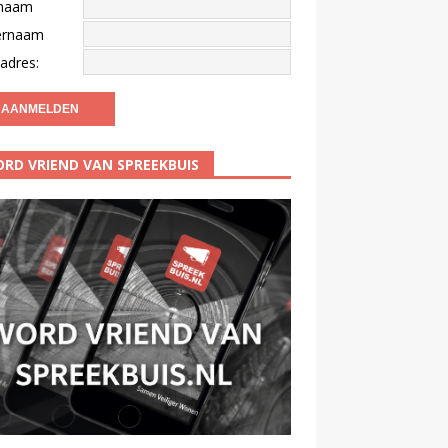
naam
ernaam
adres:
RD VRIEND VAN SPREEKBUIS