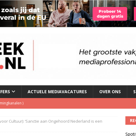
JFERS
ACTUELE MEDIAVACATURES
OVER ONS
S
eamingkanalen
)
s betaalt voor streamingdienst die nauwelijks wordt gebruikt
)
RE
 voor Cultuur): ‘Sanctie aan Ongehoord Nederland is een
 1 september, goed voor besparing van bijna 250.000 euro
)
Spoti
tzenhausen wil wel naast Mattie Valk iedere ochtend op Qmusic,