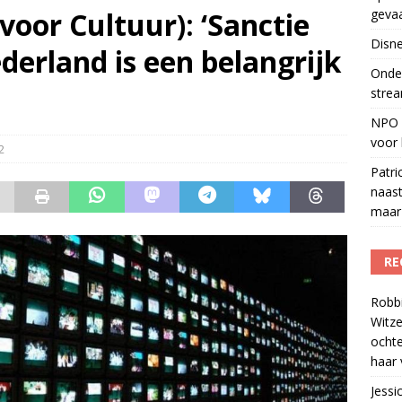
voor Cultuur): ‘Sanctie
geva
r veiligheid
)
Disne
erland is een belangrijk
del podcasts in gevaar met skipknop
)
Onder
strea
NPO S
voor 
2
Patri
naast
maar 
RE
Robb
Witze
ocht
haar 
Jessi