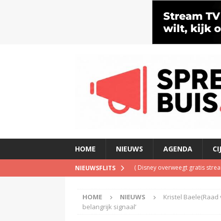
HOME
NIEUWS
AGENDA
CI
(
Disney overweegt gratis str
NIEUWSFLITS
(
Onderzoek: helft Nederlander
HOME
NIEUWS
Kristel Baele(Raad
(
NPO Soul & Jazz stopt al per
belangrijk signaal’
(
Patrick Kicken: Miljuschka Wi