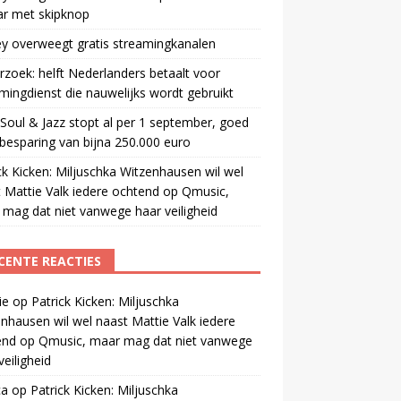
ar met skipknop
y overweegt gratis streamingkanalen
zoek: helft Nederlanders betaalt voor
mingdienst die nauwelijks wordt gebruikt
oul & Jazz stopt al per 1 september, goed
besparing van bijna 250.000 euro
ck Kicken: Miljuschka Witzenhausen wil wel
 Mattie Valk iedere ochtend op Qmusic,
mag dat niet vanwege haar veiligheid
CENTE REACTIES
ie
op
Patrick Kicken: Miljuschka
nhausen wil wel naast Mattie Valk iedere
end op Qmusic, maar mag dat niet vanwege
veiligheid
ca
op
Patrick Kicken: Miljuschka