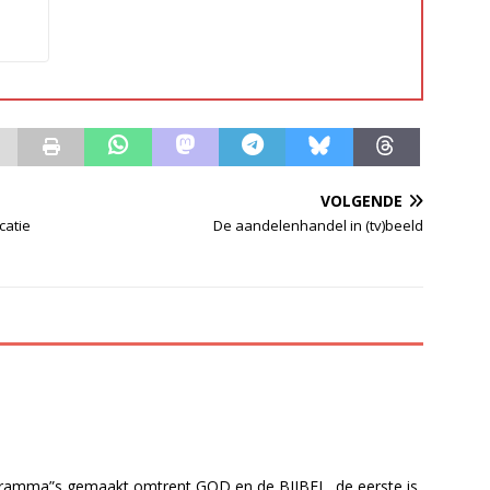
VOLGENDE
catie
De aandelenhandel in (tv)beeld
ogramma”s gemaakt omtrent GOD en de BIJBEL, de eerste is