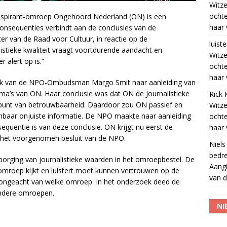
Witze
ocht
spirant-omroep Ongehoord Nederland (ON) is een
haar 
 consequenties verbindt aan de conclusies van de
er van de Raad voor Cultuur, in reactie op de
luiste
stieke kwaliteit vraagt voortdurende aandacht en
Witze
 alert op is.”
ocht
haar 
ek van de NPO-Ombudsman Margo Smit naar aanleiding van
mma’s van ON. Haar conclusie was dat ON de Journalistieke
Rick 
unt van betrouwbaarheid. Daardoor zou ON passief en
Witze
onbaar onjuiste informatie. De NPO maakte naar aanleiding
ocht
quentie is van deze conclusie. ON krijgt nu eerst de
haar 
 het voorgenomen besluit van de NPO.
Niels
bedre
e borging van journalistieke waarden in het omroepbestel. De
Aangi
 omroep kijkt en luistert moet kunnen vertrouwen op de
van d
, ongeacht van welke omroep. In het onderzoek deed de
dere omroepen.
NI