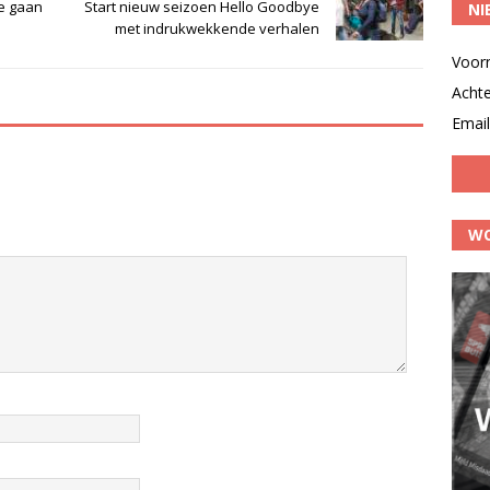
te gaan
Start nieuw seizoen Hello Goodbye
NI
met indrukwekkende verhalen
Voor
Acht
Email
WO