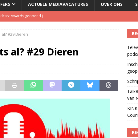
JFERS
ACTUELE MEDIAVACATURES
OVER ONS
S
Podcast Awards geopend
)
kbuis.nl Nieuwsbrief
)
RE
 al? #29 Dieren
tuele nieuwspodcast van Nederland
)
Telev
 lanceert Jolene Country Radio
)
ts al? #29 Dieren
podc
ls apparaat voor podcasts
)
Insch
geop
Schri
TalkR
van 
KINK-
Coun
RE