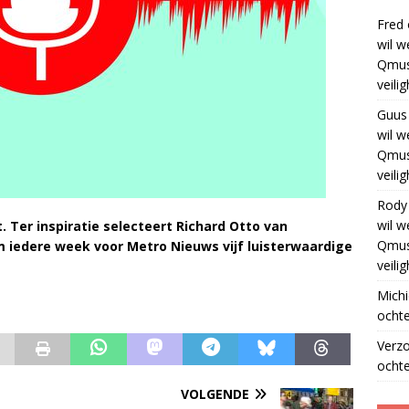
Fred
wil w
Qmus
veili
Guus
wil w
Qmus
veili
Rody
wil w
 Ter inspiratie selecteert Richard Otto van
Qmus
 iedere week voor Metro Nieuws vijf luisterwaardige
veili
Michi
ochte
Verz
ochte
VOLGENDE