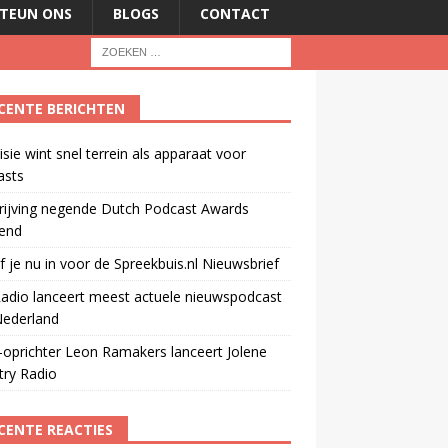
TEUN ONS
BLOGS
CONTACT
CENTE BERICHTEN
isie wint snel terrein als apparaat voor
asts
rijving negende Dutch Podcast Awards
end
jf je nu in voor de Spreekbuis.nl Nieuwsbrief
adio lanceert meest actuele nieuwspodcast
Nederland
oprichter Leon Ramakers lanceert Jolene
try Radio
CENTE REACTIES