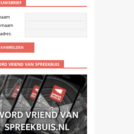
EUWSBRIEF
naam
ernaam
adres:
RD VRIEND VAN SPREEKBUIS