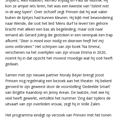
Snijders, Alex Klaasen, Remko Vrijdag en Paul de Munnik. Hij
kon ze amper iets leren, het was een kwestie van “
talent niet
in de weg lopen
“. Over zichzelf zegt Prinsen dat hij wat vaker
buiten de lijntjes had kunnen kleuren. Hij kijkt met bewondering
naar Wende, die ooit het lied ‘Mens durf te leven’ ten gehore
bracht met alleen een bas als begeleiding, maar ook naar
iemand als Gerard Joling die gestoken in een verenpak een trap
afkomt. “
Daar is moed voor nodig en daaraan heeft het mij
soms ontbroken
.” Het schrijven van zijn boek ‘Na Emma’,
verschenen na het overlijden van zijn vrouw Emma in 2020,
noemt hij in dat opzicht het moeest moedige wat hij ooit heeft
gedaan.
Samen met zijn nieuwe partner Noraly Beyer brengt Joost
Prinsen nog regelmatig een bezoek aan het theater. Hij bekent
geroerd te zijn geweest door de voorstelling ‘Gedeelde Smart’
van Brigitte Kaandorp en Jenny Arean. De laatste, met wie hij
veel heeft gewerkt, vertolkte het nummer ‘Zing dan’ tijdens de
uitvaart van zijn overleden vrouw, zegt hij in Volle Zalen.
Het programma eindigt op verzoek van Prinsen met het tonen