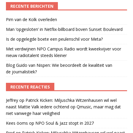
RECENTE BERICHTEN
Pim van de Kolk overleden
Man ‘opgesloten’ in Netflix-billboard boven Sunset Boulevard
Is de opgelegde boete een peulenschil voor Meta?
Met verdwijnen NPO Campus Radio wordt kweekvijver voor
nieuw radiotalent steeds kleiner
Blog Guido van Nispen: Wie beoordeelt de kwaliteit van
de journalistiek?
RECENTE REACTIES
Jeffrey
op
Patrick Kicken: Miljuschka Witzenhausen wil wel
naast Mattie Valk iedere ochtend op Qmusic, maar mag dat
niet vanwege haar veiligheid
Kees öoms
op
NPO Soul & Jazz stopt in 2027
Fred
op
Patrick Kicken: Miljuschka Witzenhausen wil wel naast