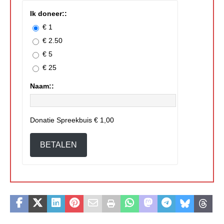
Ik doneer::
€ 1
€ 2.50
€ 5
€ 25
Naam::
Donatie Spreekbuis
€ 1,00
BETALEN