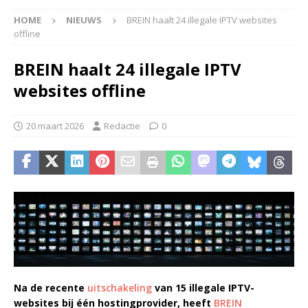
HOME
NIEUWS
BREIN haalt 24 illegale IPTV websites
offline
BREIN haalt 24 illegale IPTV
websites offline
20 maart 2026
Redactie
0
Na de recente
uitschakeling
van 15 illegale IPTV-
websites bij één hostingprovider, heeft
BREIN