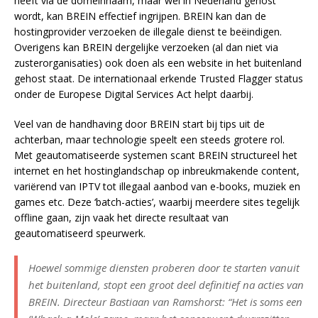
heeft via de domeinnaam, maar wel in Nederland gehost
wordt, kan BREIN effectief ingrijpen. BREIN kan dan de
hostingprovider verzoeken de illegale dienst te beëindigen.
Overigens kan BREIN dergelijke verzoeken (al dan niet via
zusterorganisaties) ook doen als een website in het buitenland
gehost staat. De internationaal erkende Trusted Flagger status
onder de Europese Digital Services Act helpt daarbij.
Veel van de handhaving door BREIN start bij tips uit de
achterban, maar technologie speelt een steeds grotere rol.
Met geautomatiseerde systemen scant BREIN structureel het
internet en het hostinglandschap op inbreukmakende content,
variërend van IPTV tot illegaal aanbod van e-books, muziek en
games etc. Deze ‘batch-acties’, waarbij meerdere sites tegelijk
offline gaan, zijn vaak het directe resultaat van
geautomatiseerd speurwerk.
Hoewel sommige diensten proberen door te starten vanuit
het buitenland, stopt een groot deel definitief na acties van
BREIN. Directeur Bastiaan van Ramshorst: “Het is soms een