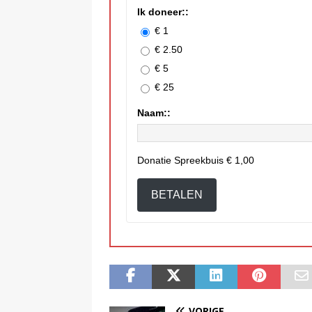
Ik doneer::
€ 1
€ 2.50
€ 5
€ 25
Naam::
Donatie Spreekbuis
€ 1,00
BETALEN
VORIGE