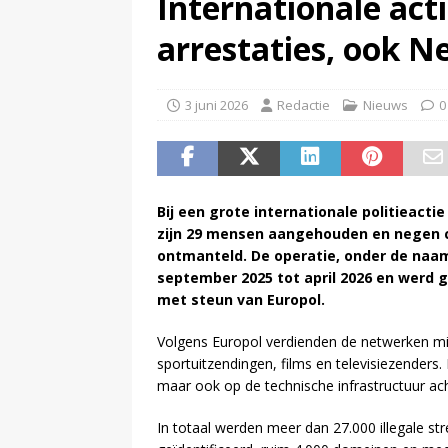
Internationale acti
(
Televisie wint snel terrein a
arrestaties, ook N
3 juni 2026
Redactie
Nieuws
0
Bij een grote internationale politieacti
zijn 29 mensen aangehouden en negen 
ontmanteld. De operatie, onder de naam
september 2025 tot april 2026 en werd g
met steun van Europol.
Volgens Europol verdienden de netwerken milj
sportuitzendingen, films en televisiezenders.
maar ook op de technische infrastructuur ach
In totaal werden meer dan 27.000 illegale str