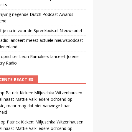
asts
rijving negende Dutch Podcast Awards
end
jf je nu in voor de Spreekbuis.nl Nieuwsbrief
adio lanceert meest actuele nieuwspodcast
Nederland
oprichter Leon Ramakers lanceert Jolene
try Radio
CENTE REACTIES
op
Patrick Kicken: Miljuschka Witzenhausen
el naast Mattie Valk iedere ochtend op
ic, maar mag dat niet vanwege haar
gheid
op
Patrick Kicken: Miljuschka Witzenhausen
el naast Mattie Valk iedere ochtend op