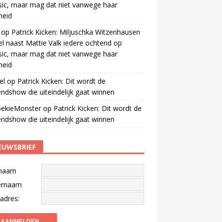
ic, maar mag dat niet vanwege haar
gheid
op
Patrick Kicken: Miljuschka Witzenhausen
el naast Mattie Valk iedere ochtend op
ic, maar mag dat niet vanwege haar
gheid
el
op
Patrick Kicken: Dit wordt de
ndshow die uiteindelijk gaat winnen
oekieMonster
op
Patrick Kicken: Dit wordt de
ndshow die uiteindelijk gaat winnen
EUWSBRIEF
naam
ernaam
adres: