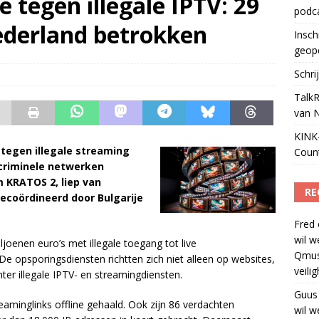
e tegen illegale IPTV: 29
podc
ls apparaat voor podcasts
)
ederland betrokken
Insch
geop
Schri
TalkR
van 
KINK-
e tegen illegale streaming
Coun
criminele netwerken
 KRATOS 2, liep van
RE
ecoördineerd door Bulgarije
Fred
wil w
oenen euro’s met illegale toegang tot live
Qmus
 De opsporingsdiensten richtten zich niet alleen op websites,
veili
ter illegale IPTV- en streamingdiensten.
Guus
eaminglinks offline gehaald. Ook zijn 86 verdachten
wil w