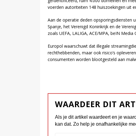
geïdentificeerd, ruim 4.000 domeinen en mee
voerden autoriteiten 148 huiszoekingen uit e
Aan de operatie deden opsporingsdiensten uit 
Spanje, het Verenigd Koninkrijk en de Vere
zoals UEFA, LALIGA, ACE/MPA, beIN Media Gr
Europol waarschuwt dat illegale streamingdi
rechthebbenden, maar ook risico’s opleveren 
consumenten worden blootgesteld aan malwa
WAARDEER DIT ART
Als je dit artikel waardeert en je waar
kan dat. Zo help je onafhankelijke me