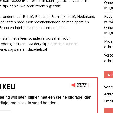
r dan 18.000 IP-adressen in kaart gebracht. Daarnaast
Qmus
n zijn 72 nieuwe onderzoeken gestart.
veili
Rody
onder meer België, Bulgarije, Frankrijk, Italië, Nederland,
wil w
nigde Staten mee. Ook rechthebbenden en mediapartijen
Qmus
oup en Irdeto leverden informatie aan.
veili
ensten niet alleen schade veroorzaken voor
Michi
voor gebruikers. Via dergelijke diensten kunnen
ochte
re, spyware en datadiefstal.
Verz
ochte
NI
IKEL!
Voor
Acht
dering wilt laten blijken met een kleine bijdrage, dan
Email
diajournalistiek in stand houden.